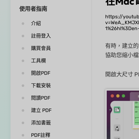
在Ma
使用者指南
https://yout
v=WeA_KMJXD
介紹
1%26hl%3Den
註冊登入
有時，建立的
購買會員
協助您縮小檔
工具欄
開啟PDF
開啟大尺寸 
下載安裝
閱讀PDF
建立 PDF
添加書籤
PDF註釋