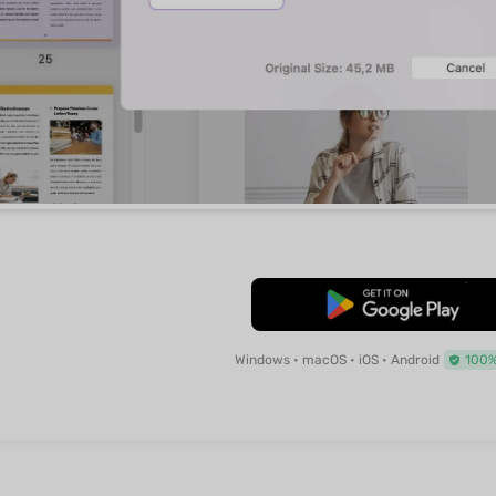
免費下載
Windows • macOS • iOS • Android
100