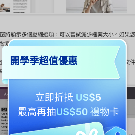
窗將顯示多個壓縮選項，可以嘗試減少檔案大小。如果
暫定文件大小。
開學季超值優惠
要從「
最高
」、「
高
」、「
中
」到「
低
」中選擇輸出文
縮率越高，執行所需的時間越長。
立即折抵
US$5
最高再抽
US$50 禮物卡