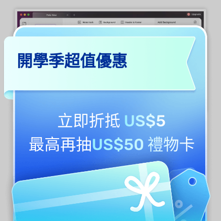
開學季超值優惠
立即折抵
US$5
編輯背景
最高再抽
US$50 禮物卡
您可以在右欄中找到已新增的背景作為範本。
將遊標停留在特定背景上，然後按一下其上的
「
編輯背景
」圖示。然後您可以根據您的要求更