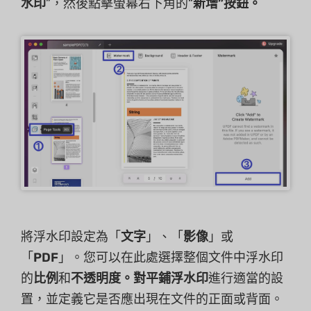
水印
”，然後點擊螢幕右下角的“
新增”按鈕。
將浮水印設定為「
文字
」、「
影像
」或
「
PDF
」。您可以在此處選擇整個文件中浮水印
的
比例
和
不透明度。對
平鋪浮水印
進行適當的設
置，並定義它是否應出現在文件的正面或背面。