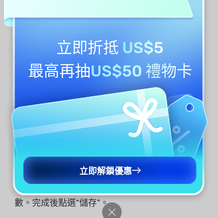
水印的影片教學。現在觀看：
https://youtube.com/watch?
立即折抵
US$5
v=95CNESXwgBk%3Fversion%3D3%26rel%3D1%26
showsearch%3D0%26showinfo%3D1%26iv_load_p
olicy%3D1%26fs%3D1%26hl%3Den-
最高再抽
US$50 禮物卡
NZ%26autohide%3D2%26wmode%3Dtransparent
編輯浮水印
若要編輯浮水印，請在右側欄中找到已建立的浮
水印。將遊標停留在浮水印上，然後按一下「
編
輯浮水印
」圖示。
立即解鎖優惠
在右側欄開啟編輯面板後，設定所有要編輯的參
數。完成後點選“儲存”。