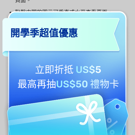
頁面。
點擊中間的圖示可垂直或水平查看頁面。
開學季超值優惠
立即折抵
US$5
最高再抽
US$50 禮物卡