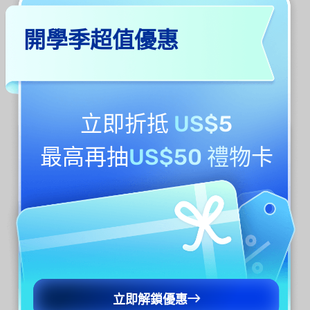
選擇螢幕右上角的“T”形圖示。
現在，點擊任何文字即可從 PDF 檔案中進行編
開學季超值優惠
輯、刪除、複製、剪下和替換。
您也可以點擊文字上方彈出標籤中的「屬性」
來修改字體大小、樣式、顏色和對齊方式。
立即折抵
US$5
最高再抽
US$50 禮物卡
立即解鎖優惠