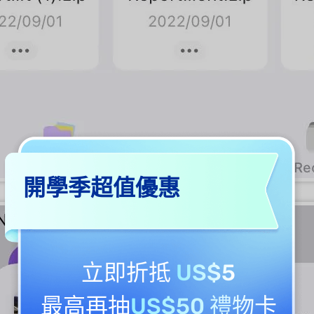
開學季超值優惠
立即折抵
US$5
最高再抽
US$50 禮物卡