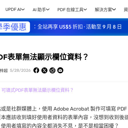
UPDF AI
AI 助手
PDF 在線工具
解決方案
資
學季優惠
：全站再享 US$5 折扣 · 活動至 9 月 8 日
DF表單無法顯示欄位資料？
5/28/2026
梓超
» 可填式PDF表單無法顯示欄位資料？
是社群媒體上，使用 Adobe Acrobat 製作可填寫 PD
原本應該收到填好使用者資料的表單內容，沒想到收到後
，使用者填寫的內容全都消失不見，是不是相當困擾？