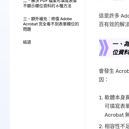
二、解決 PDF 檔案可填寫表單
不顯示欄位資料的 6 種方法
這是許多 Ad
三、額外補充：修復 Adobe
百有效的解法
Acrobat 完全看不到表單欄位的
問題
結語
一、為什
位資
會發生 Acr
因：
軟體本身
可填寫表單
Acroba
相容性不足