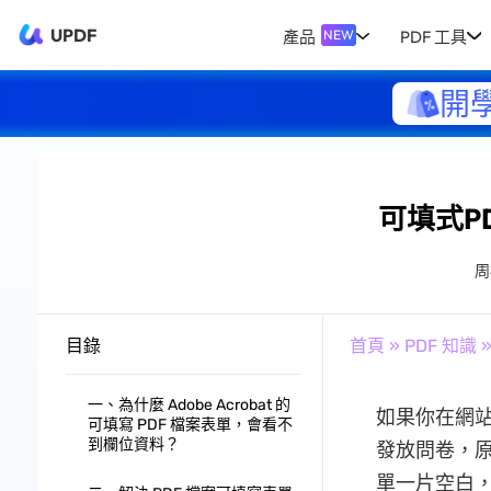
UPDF
產品
PDF 工具
NEW
開
可填式P
周
目錄
首頁
»
PDF 知識
一、為什麼 Adobe Acrobat 的
如果你在網站或
可填寫 PDF 檔案表單，會看不
到欄位資料？
發放問卷，
單一片空白