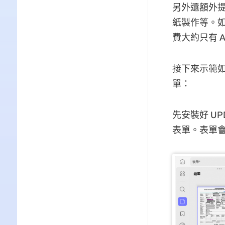
另外還額外提
紙製作等。
費大約只有 Ad
接下來示範如何用
單：
先安裝好 U
表單。表單