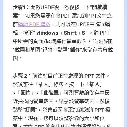
步驟1：開啟UPDF後，然後按一下“
開啟檔
案
”。如果您需要在將PDF 添加到PPT文件之
前
編輯 PDF 檔案
，則可以在UPDF中進行編
輯。按下“
Windows + Shift + S
”，對 PPT
中所需的頁面/區域進行螢幕截圖，並透過在
“截圖和草圖”視窗中點擊“
儲存”
來儲存螢幕截
圖。
步驟 2：前往您目前正在處理的 PPT 文件，
然後前往「插入」標籤。按一下「
插入
」
>「
圖片
」>「
此裝置
」可瀏覽離線儲存中最
近拍攝的螢幕截圖。點擊該螢幕截圖，然後
點擊“
打開
”，螢幕截圖將添加到您的 PPT 檔
案中。現在，您可以調整影像的大小和位