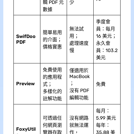
輯 PDF 元
少
數據
季度會
無法試
員：每月
簡單易用
用；
16 美元；
SwifDoo
的介面；
PDF
處理速度
永久會
價格實惠
慢
員：103.2
美元
免費使用
僅適用於
MacBook
的應用程
；
Preview
式；
免費
沒有 PDF
多樣化的
編輯功能
註解功能
每月：
可透過任
沒有網路
5.99 美元
何網頁瀏
就無法運
每年：
FoxyUtil
覽器存取
作，
35.88 美