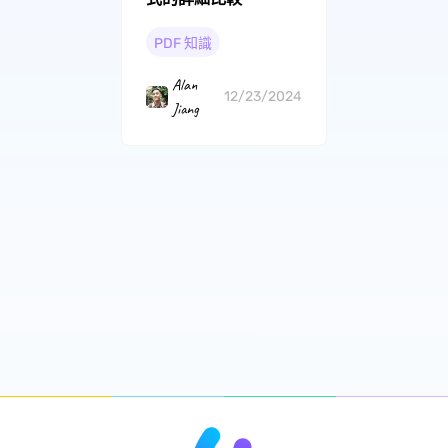
PDF 知識
Alan
12/23/2024
Jiang