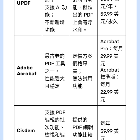
UPDF
元/年，
支援 AI 功
能，但匯
59.99 美
能；
出的 PDF
元/永久
不斷新增
上會有浮
功能
水印。
Acrobat
Pro：每月
最古老的
定價方案
29.99 美
PDF 工具
價格昂
元
Adobe
Acrobat
之一，
貴；
Acrobat
標準版：
性能強大
無法試用
每月
且穩定
功能
22.99 美
元
支援 PDF
編輯的批
提供的
每年
次功能、
PDF 編輯
Cisdem
59.99 美
檢視和編
功能比較
元