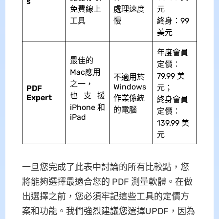
s
免費線上
處理速度
元
工具
慢
終身：99
美元
年度會員
最佳的
定價：
Mac應用
79.99 美
不適用於
之一，
Windows
元；
PDF
也支援
Expert
作業係統
終身會員
iPhone 和
的電腦
定價：
iPad
139.99 美
元
一旦您完成了此表中討論的所有比較點，您
將能夠選擇最適合您的 PDF 測量軟體。在做
出選擇之前，您必須牢記這些工具的定價方
案和功能。我們強烈建議您選擇UPDF，因為