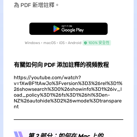
為 PDF 新增註釋。
免費下載
Windows • macOS • iOS • Android
100% 安全性
有關如何向 PDF 添加註釋的視頻教程
https://youtube.com/watch?
v=1XwBF1tAwJo%3Fversion%3D3%26rel%3D1%
26showsearch%3D0%26showinfo%3D1%26iv_l
oad_policy%3D1%26fs%3D1%26hl%3Den-
NZ%26autohide%3D2%26wmode%3Dtranspare
nt
第 2 部分：如何在 Mac 上的