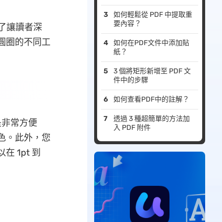
如何輕鬆從 PDF 中提取重
要內容？
了讓讀者深
入圓圈的不同工
如何在PDF文件中添加貼
紙？
3 個將矩形新增至 PDF 文
件中的步驟
如何查看PDF中的註解？
透過 3 種超簡單的方法加
 是非常方便
入 PDF 附件
顏色。此外，您
 1pt 到