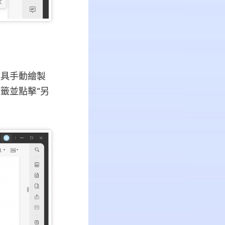
工具手動繪製
籤並點擊“另