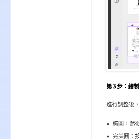
第 3 步：
進行調整後，
橢圓：然
完美圓：按