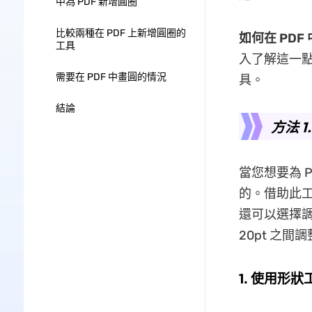
中為 PDF 新增圓圈
比較兩種在 PDF 上新增圓圈的
如何在 PDF
工具
入了解這一點
需要在 PDF 中畫圓的情況
具。
結論
方法 1
當您想要為 P
的。借助此工
還可以選擇調
20pt 之間
1. 使用形狀