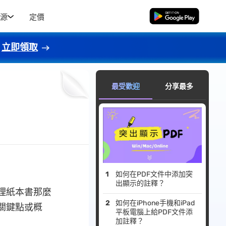
源
定價
免費下載
立即領取
最受歡迎
分享最多
如何在PDF文件中添加突
出顯示的註釋？
處理紙本書那麼
如何在iPhone手機和iPad
關鍵點或概
平板電腦上給PDF文件添
加註釋？