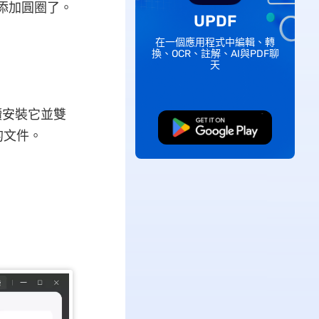
中添加圓圈了。
UPDF
在一個應用程式中編輯、轉
換、OCR、註解、AI與PDF聊
天
續安裝它並雙
免費下載
的文件。