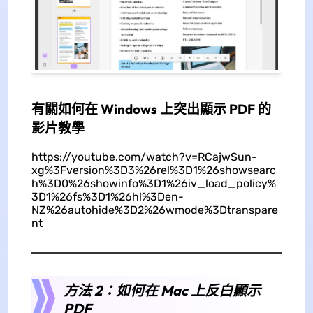
有關如何在 Windows 上突出顯示 PDF 的
影片教學
https://youtube.com/watch?v=RCajwSun-
xg%3Fversion%3D3%26rel%3D1%26showsearc
h%3D0%26showinfo%3D1%26iv_load_policy%
3D1%26fs%3D1%26hl%3Den-
NZ%26autohide%3D2%26wmode%3Dtranspare
nt
方法 2：如何在 Mac 上反白顯示
PDF