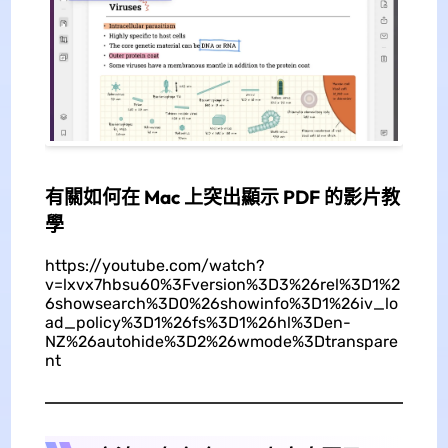
有關如何在 Mac 上突出顯示 PDF 的影片教
學
https://youtube.com/watch?
v=lxvx7hbsu60%3Fversion%3D3%26rel%3D1%2
6showsearch%3D0%26showinfo%3D1%26iv_lo
ad_policy%3D1%26fs%3D1%26hl%3Den-
NZ%26autohide%3D2%26wmode%3Dtranspare
nt