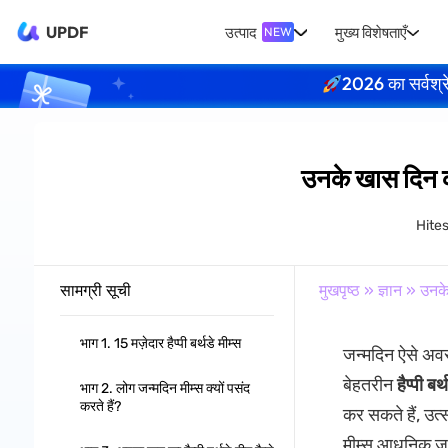
UPDF
उत्पाद
मुख्य विशेषताएँ
NEW
2026 का सर्वश्र
उनके खास दिन को 
Hite
सामग्री सूची
मुखपृष्ठ
»
ज्ञान
» उनके 
भाग 1. 15 मज़ेदार हैप्पी बर्थडे मीम्स
जन्मदिन ऐसे अवसर
बेहतरीन
हैप्पी बर
भाग 2. लोग जन्मदिन मीम्स क्यों पसंद
करते हैं?
कर सकते हैं, उत्स
मीम्स आधुनिक जन