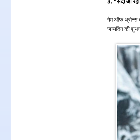
3. "सर्दी आ रही 
गेम ऑफ थ्रोन्स का
जन्मदिन की शुभक