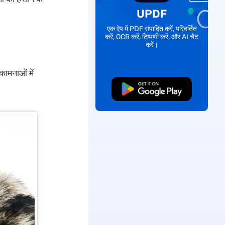
UPDF
एक ऐप में PDF संपादित करें, परिवर्तित
करें, OCR करें, टिप्पणी करें, और AI चैट
करें।
ामनाओं में
मुफ्त डाउनलोड