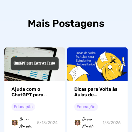
Mais Postagens
Ajuda com o
Dicas para Volta às
ChatGPT para
Aulas de
Escrever Textos,
Universitário 2026
Artigos ou
Educação
Educação
Redações do
Universitário
Bruna
Bruna
5/13/2024
1/3/2026
Almeida
Almeida