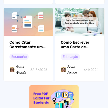
Como Citar
Como Escrever
Corretamente um
uma Carta de
Artigo Acadêmico:
Recomendação
Um Guia Prático
para Um Aluno:
Educação
Educação
Aprenda com
Exemplos
Bruna
Bruna
3/18/2026
6/1/2024
Almeida
Almeida