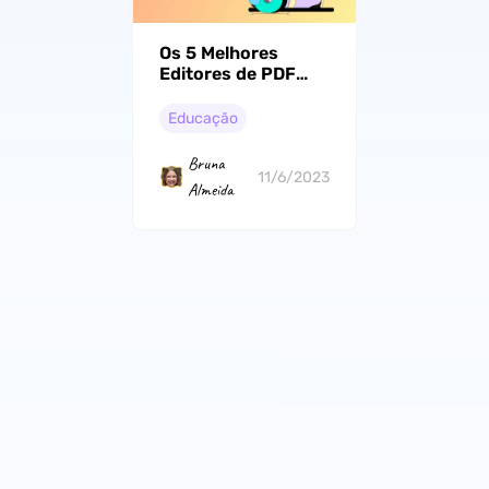
Os 5 Melhores
Editores de PDF
Gratuitos para
Estudantes (100%
Educação
Gratuitos)
Bruna
11/6/2023
Almeida