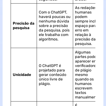
As redações
Com o ChatGPT,
humanas
haverá poucas ou
podem
nenhuma dúvida
sempre incluir
Precisão da
sobre a precisão
espaço para
pesquisa
da pesquisa, pois
erro em
ele trabalha com
relação à
algoritmos.
precisão da
pesquisa.
Algumas
partes podem
aparecer em
O ChatGPT é
verificadores
projetado para
de plágio
Unicidade
gerar conteúdo
mesmo
único livre de
quando os
plágio.
humanos
escrevem
textos
manualmente.
É