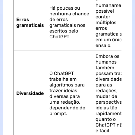
humanamente
Há poucas ou
possível
nenhuma chance
conter
Erros
de erros
múltiplos
gramaticais
gramaticais nos
erros
escritos pelo
gramaticais
ChatGPT.
em um único
ensaio.
Embora os
humanos
também
O ChatGPT
possam trazer
trabalha em
diversidade
algoritmos para
para as
trazer ideias
redações,
Diversidade
diversas para
mudar de
uma redação,
perspectivas e
dependendo do
ideias tão
prompt.
rapidamente
quanto o
ChatGPT não
é fácil.