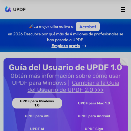
UPDF
La mejor alternativa a
Acrobat
en 2026 Descubre por qué más de 4 millones de profesionales se
han pasado a UPDF.
Empieza gratis
Guía del Usuario de UPDF 1.0
Obtén más información sobre cómo usar
UPDF para Windows
Cambiar a la Guía
del Usuario de UPDF 2.0 >>>
UPDF para Windows
UPDF para Mac 1.0
1.0
UPDF para iOS
UPDF para Android
UPDF AI
UPDF Sign