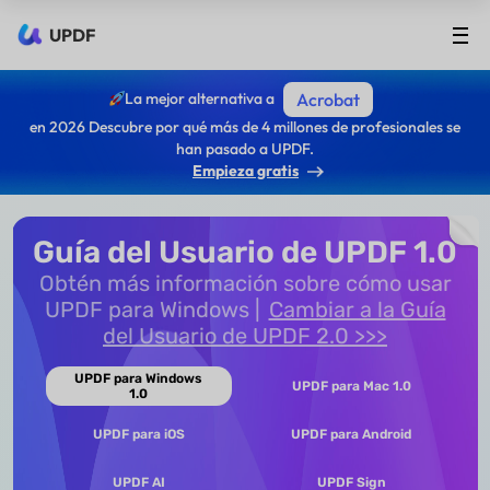
UPDF
La mejor alternativa a
Acrobat
en 2026 Descubre por qué más de 4 millones de profesionales se
han pasado a UPDF.
Empieza gratis
Guía del Usuario de UPDF 1.0
Obtén más información sobre cómo usar
UPDF para Windows
Cambiar a la Guía
del Usuario de UPDF 2.0 >>>
UPDF para Windows
UPDF para Mac 1.0
1.0
UPDF para iOS
UPDF para Android
UPDF AI
UPDF Sign