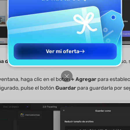
Ver mi oferta
a de permiso:
Para poner su contraseña de permiso, s
ventana, haga clic en el botón
+
Agregar
para establec
igurado, pulse el botón
Guardar
para guardarla por se