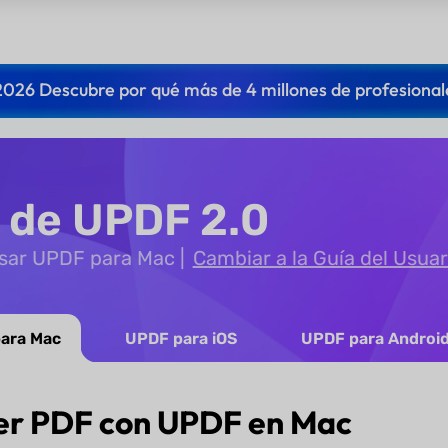
2026 Descubre por qué más de 4 millones de profesional
o de UPDF 2.0
usar UPDF para Mac
Cambiar a la Guía del Usuar
ara Mac
UPDF para iOS
UPDF para Androi
er PDF con UPDF en Mac