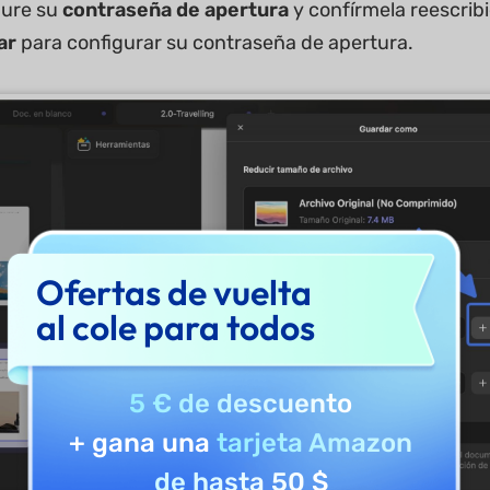
gure su
contraseña de apertura
y confírmela reescribi
ar
para configurar su contraseña de apertura.
Ofertas de vuelta
al cole para todos
5 € de descuento
+ gana una
tarjeta Amazon
de hasta 50 $