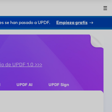
es se han pasado a UPDF.
Empieza gratis
io de UPDF 1.0 >>>
d
UPDF AI
UPDF Sign