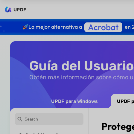
UPDF
Acrobat
La mejor alternativa a
en 
Guía del Usuari
Obtén más información sobre cómo 
UPDF para Windows
UPDF p
Proteg