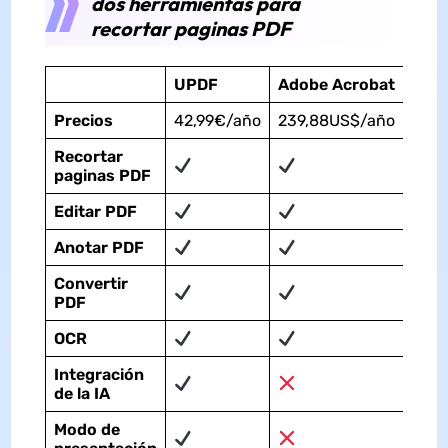
dos herramientas para
recortar paginas PDF
UPDF
Adobe Acrobat
Precios
42,99€/año
239,88US$/año
R
ecortar
paginas
PDF
Editar PDF
Anotar PDF
Convertir
PDF
OCR
Integración
de la IA
Modo de