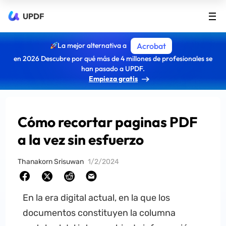
UPDF
La mejor alternativa a
Acrobat
en 2026 Descubre por qué más de 4 millones de profesionales se
han pasado a UPDF.
Empieza gratis
Cómo recortar paginas PDF
a la vez sin esfuerzo
Thanakorn Srisuwan
1/2/2024
En la era digital actual, en la que los
documentos constituyen la columna