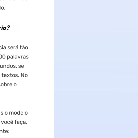
do.
rio?
ia será tão
500 palavras
undos, se
 textos. No
sobre o
is o modelo
 você faça.
nte: