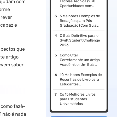
s ajudam com
Escolas Técnicas? 30
Oportunidades com
norme
Salários Altos em 2026
5 Melhores Exemplos de
crever
Redações para Pós-
 capaz e
Graduação (Com Guia
para Escrever Redações)
O Guia Definitivo para o
Swift Student Challenge
2023
aspectos que
Como Citar
te artigo
Corretamente um Artigo
devem saber
Acadêmico: Um Guia
Prático
10 Melhores Exemplos de
Resenhas de Livro para
Estudantes
Universitários
Os 15 Melhores Livros
para Estudantes
Universitários
e como fazê-
T não é nada