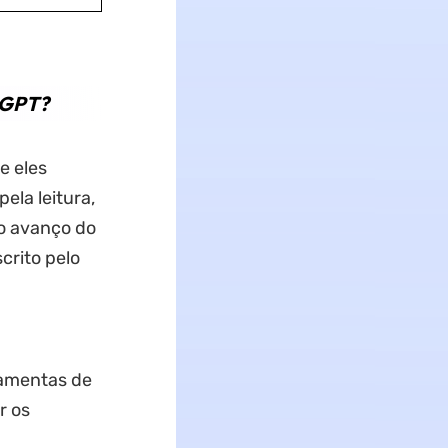
tGPT?
e eles
ela leitura,
o avanço do
scrito pelo
ramentas de
r os