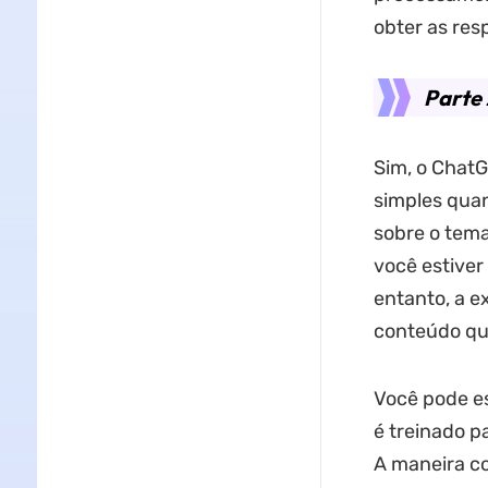
obter as res
Parte 
Sim, o ChatG
simples quan
sobre o tema
você estiver
entanto, a e
conteúdo que
Você pode es
é treinado p
A maneira co