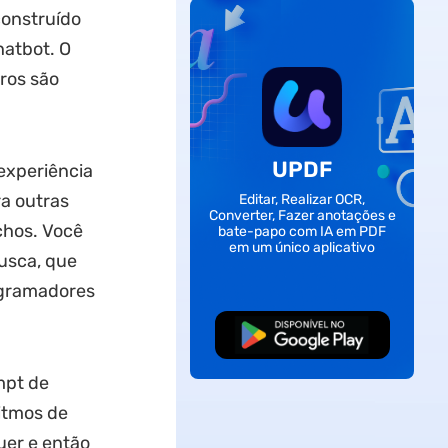
construído
hatbot. O
ros são
UPDF
experiência
a outras
Editar, Realizar OCR,
Converter, Fazer anotações e
chos. Você
bate-papo com IA em PDF
em um único aplicativo
usca, que
rogramadores
Baixar Grátis
mpt de
itmos de
uer e então