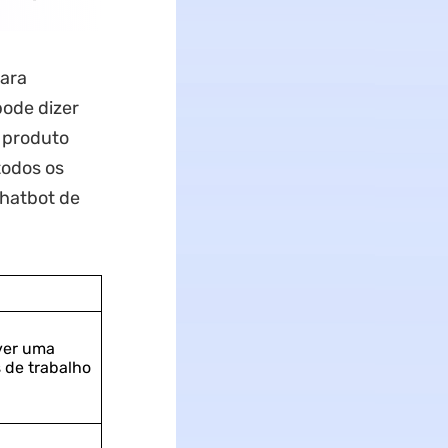
para
ode dizer
o produto
todos os
hatbot de
ver uma
 de trabalho