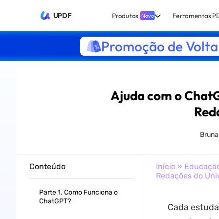
UPDF
Produtos
Ferramentas P
Novo
Promoção de Volta 
Ajuda com o ChatG
Reda
Bruna
Conteúdo
Início
»
Educaçã
Redações do Univ
Parte 1. Como Funciona o
ChatGPT?
Cada estudan