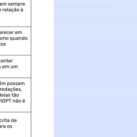
dem sempre
m relação à
arecer em
mesmo quando
tos
onter
is em um
ém possam
 redações,
eias tão
tGPT não é
crita de
ara os