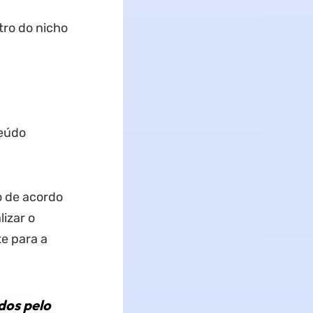
tro do nicho
teúdo
o de acordo
izar o
e para a
dos pelo