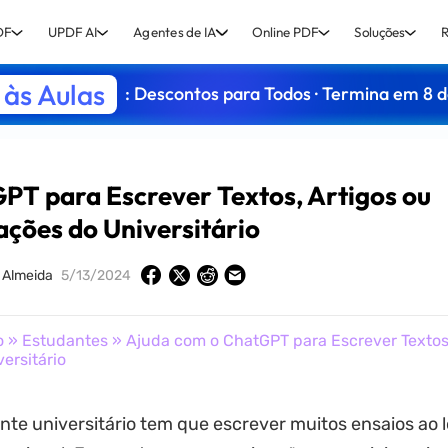
DF
UPDF AI
Agentes de IA
Online PDF
Soluções
R
às Aulas
: Descontos para Todos · Termina em 8 
PT para Escrever Textos, Artigos ou
ções do Universitário
 Almeida
5/13/2024
o
»
Estudantes
» Ajuda com o ChatGPT para Escrever Textos,
ersitário
te universitário tem que escrever muitos ensaios ao 