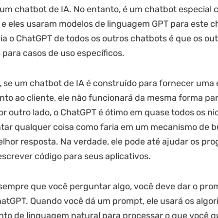
um chatbot de IA. No entanto, é um chatbot especial 
 e eles usaram modelos de linguagem GPT para este c
ia o ChatGPT de todos os outros chatbots é que os out
para casos de uso específicos.
 se um chatbot de IA é construído para fornecer uma 
to ao cliente, ele não funcionará da mesma forma par
or outro lado, o ChatGPT é ótimo em quase todos os ni
tar qualquer coisa como faria em um mecanismo de b
elhor resposta. Na verdade, ele pode até ajudar os p
escrever código para seus aplicativos.
sempre que você perguntar algo, você deve dar o pro
hatGPT. Quando você dá um prompt, ele usará os algor
to de linguagem natural para processar o que você q