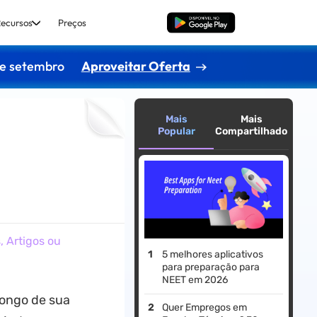
ecursos
Preços
Baixar Grátis
de setembro
Aproveitar Oferta
Mais
Mais
Popular
Compartilhado
 Artigos ou
5 melhores aplicativos
para preparação para
NEET em 2026
longo de sua
Quer Empregos em