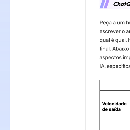
ChatG
Peça a um h
escrever o a
qual é qual,
final. Abaix
aspectos im
IA, especifi
Velocidade
de saída