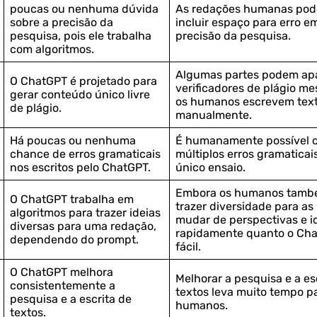
poucas ou nenhuma dúvida
As redações humanas po
sobre a precisão da
incluir espaço para erro e
pesquisa, pois ele trabalha
precisão da pesquisa.
com algoritmos.
Algumas partes podem ap
O ChatGPT é projetado para
verificadores de plágio 
gerar conteúdo único livre
os humanos escrevem tex
de plágio.
manualmente.
Há poucas ou nenhuma
É humanamente possível c
chance de erros gramaticais
múltiplos erros gramatica
nos escritos pelo ChatGPT.
único ensaio.
Embora os humanos tamb
O ChatGPT trabalha em
trazer diversidade para as
algoritmos para trazer ideias
mudar de perspectivas e id
diversas para uma redação,
rapidamente quanto o Cha
dependendo do prompt.
fácil.
O ChatGPT melhora
Melhorar a pesquisa e a es
consistentemente a
textos leva muito tempo p
pesquisa e a escrita de
humanos.
textos.