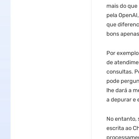
mais do que 
pela OpenAI,
que diferenc
bons apenas 
Por exemplo,
de atendimen
consultas. P
pode pergun
lhe dará a m
a depurar e 
No entanto, 
escrita ao C
processamen