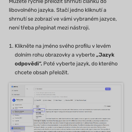
Můžete rychle přeložit shrnutí článků do
libovolného jazyka. Stačí jedno kliknutí a
shrnutí se zobrazí ve vámi vybraném jazyce,
není třeba přepínat mezi nástroji.
Klikněte na jméno svého profilu v levém
dolním rohu obrazovky a vyberte
„Jazyk
odpovědi“.
Poté vyberte jazyk, do kterého
chcete obsah přeložit.