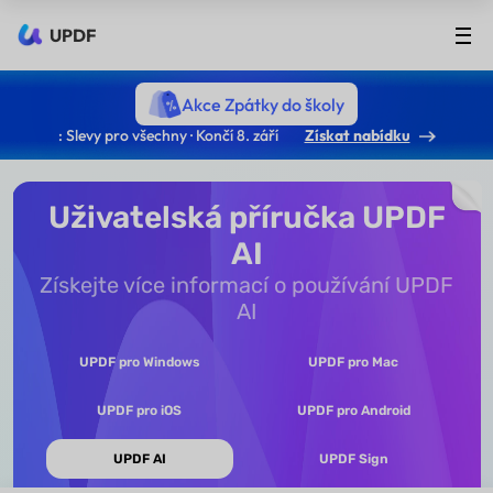
UPDF
Akce Zpátky do školy
: Slevy pro všechny · Končí 8. září
Získat nabídku
Uživatelská příručka UPDF
AI
Získejte více informací o používání UPDF
AI
UPDF pro Windows
UPDF pro Mac
UPDF pro iOS
UPDF pro Android
UPDF AI
UPDF Sign