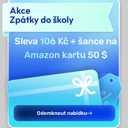
Akce
Zpátky do školy
Sleva
106 Kč
+ šance na
Amazon kartu 50 $
4. Vyberte více dokumentů a
okamžitě jednajte
Z výsledků vyhledávání můžete vybrat více
článků najednou. To vám umožní provádět
Odemknout nabídku
akce, jako je ukládání, stahování nebo
kopírování odkazů. Vše najednou, aniž byste