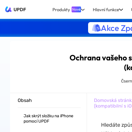
UPDF
Produkty
Hlavní funkce
Nové
Akce Zpá
Ochrana vašeho so
(k
Čser
Obsah
Domovská stránk
(kompatibilní s iO
Jak skrýt složku na iPhone
pomocí UPDF
Hledáte způs