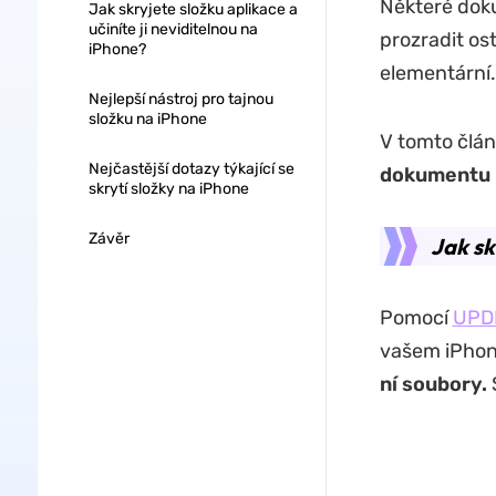
Některé doku
Jak skryjete složku aplikace a
učiníte ji neviditelnou na
prozradit os
iPhone?
elementární.
Nejlepší nástroj pro tajnou
složku na iPhone
V tomto člán
Nejčastější dotazy týkající se
dokumentu 
skrytí složky na iPhone
Závěr
Jak sk
Pomocí
UPDF
vašem iPhon
ní soubory.
S