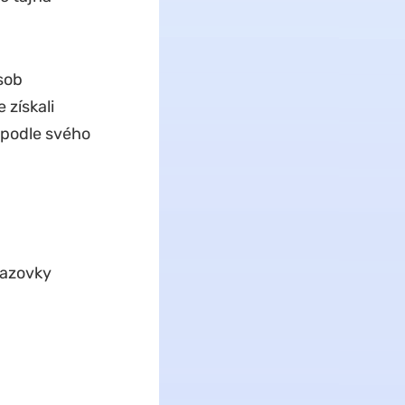
sob
 získali
podle svého
razovky