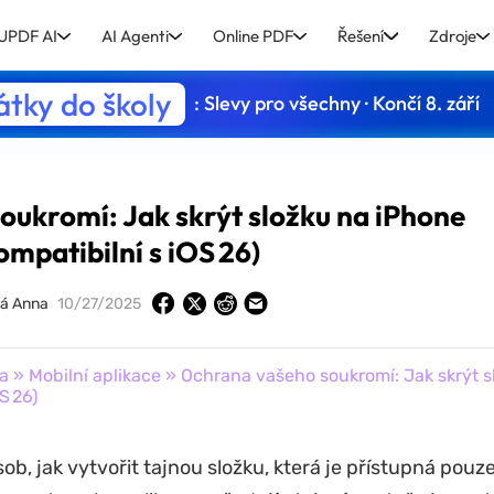
UPDF AI
AI Agenti
Online PDF
Řešení
Zdroje
tky do školy
: Slevy pro všechny · Končí 8. září
ukromí: Jak skrýt složku na iPhone
ompatibilní s iOS 26)
ná Anna
10/27/2025
a
»
Mobilní aplikace
» Ochrana vašeho soukromí: Jak skrýt s
S 26)
ob, jak vytvořit tajnou složku, která je přístupná pou