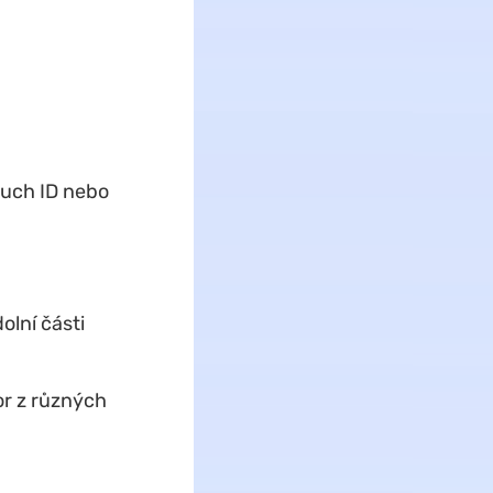
ouch ID nebo
olní části
or z různých