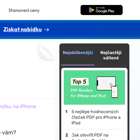
Stanovení ceny
Bezplatné stažení
Získat nabídku
Nejoblíbenější
Nejčastěji
sdílené
ložku na iPhone
5 nejlépe hodnocených
čteček PDF pro iPhone a
iPad
ze vám?
Jak otevřít PDF na