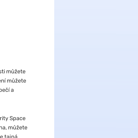
sti můžete
ení můžete
ečí a
rity Space
ena, můžete
e tajná