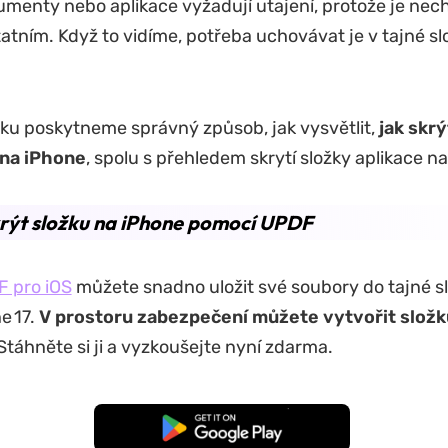
menty nebo aplikace vyžadují utajení, protože je nec
tatním. Když to vidíme, potřeba uchovávat je v tajné sl
ku poskytneme správný způsob, jak vysvětlit,
jak skrý
na iPhone
, spolu s přehledem skrytí složky aplikace n
rýt složku na iPhone pomocí UPDF
 pro iOS
můžete snadno uložit své soubory do tajné s
e 17.
V prostoru zabezpečení můžete vytvořit složku
táhněte si ji a vyzkoušejte nyní zdarma.
Bezplatné stažení