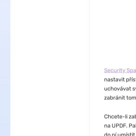
Security Sp
nastavit pří
uchovávat s
zabránit tomu
Chcete-li za
na UPDF. Pak
do ní umísti