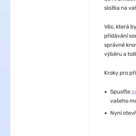
složka na va
Věc, která b
přidávání sou
správné kno
výběru a toli
Kroky pro př
Spusťte
a
vašeho mo
Nyní otevř