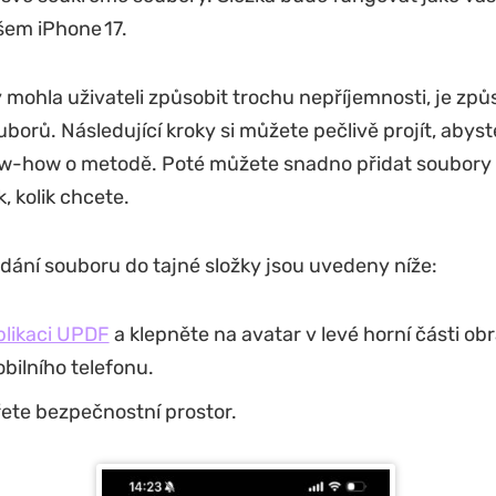
šem iPhone 17.
y mohla uživateli způsobit trochu nepříjemnosti, je způ
borů. Následující kroky si můžete pečlivě projít, abyste
w-how o metodě. Poté můžete snadno přidat soubory 
k, kolik chcete.
idání souboru do tajné složky jsou uvedeny níže:
plikaci UPDF
a klepněte na avatar v levé horní části ob
bilního telefonu.
ete bezpečnostní prostor.