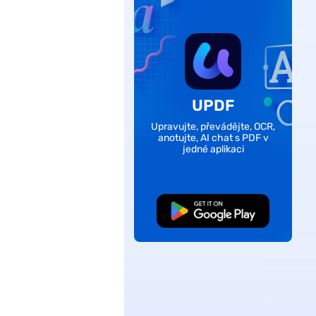
UPDF
Upravujte, převádějte, OCR,
anotujte, AI chat s PDF v
jedné aplikaci
Bezplatné stažení