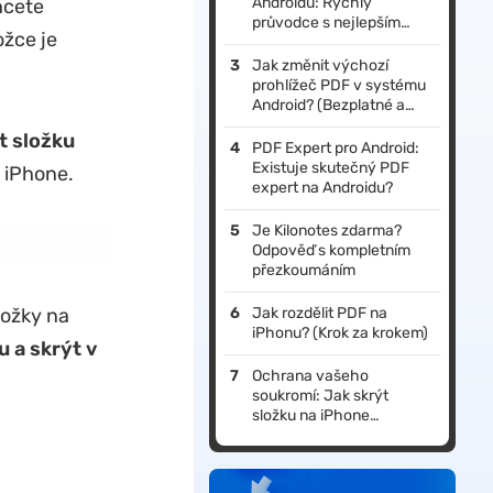
Androidu: Rychlý
hcete
průvodce s nejlepším
ožce je
způsobem
Jak změnit výchozí
prohlížeč PDF v systému
Android? (Bezplatné a
jednoduché kroky)
t složku
PDF Expert pro Android:
Existuje skutečný PDF
a iPhone.
expert na Androidu?
Je Kilonotes zdarma?
Odpověď s kompletním
přezkoumáním
ložky na
Jak rozdělit PDF na
iPhonu? (Krok za krokem)
 a skrýt v
Ochrana vašeho
soukromí: Jak skrýt
složku na iPhone
(kompatibilní s iOS 26)