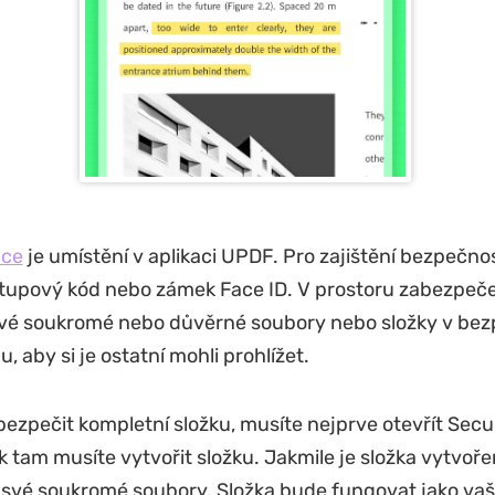
ace
je umístění v aplikaci UPDF. Pro zajištění bezpečno
stupový kód nebo zámek Face ID. V prostoru zabezpeč
vé soukromé nebo důvěrné soubory nebo složky v bezp
, aby si je ostatní mohli prohlížet.
bezpečit kompletní složku, musíte nejprve otevřít Secu
 tam musíte vytvořit složku. Jakmile je složka vytvoř
t své soukromé soubory. Složka bude fungovat jako vaš