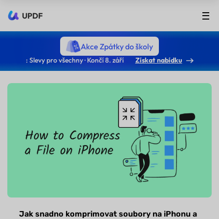
UPDF
Akce Zpátky do školy
: Slevy pro všechny · Končí 8. září
Získat nabídku
Jak snadno komprimovat soubory na iPhonu a