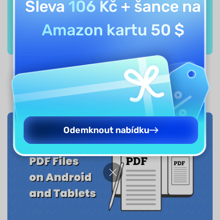
Sleva
106 Kč
+ šance na
Amazon kartu 50 $
Nejlepší způsoby, jak uložit PDF na Androidu v
roce 2026
Odemknout nabídku