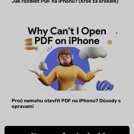
Jak rozdělit PDF na iPhonu? (Krok za krokem)
Proč nemohu otevřít PDF na iPhonu? Důvody s
opravami