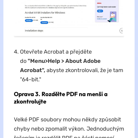
Otevřete Acrobat a přejděte
do
"Menu>Help > About Adobe
Acrobat",
abyste zkontrolovali, že je tam
"64-bit."
Oprava 3. Rozdělte PDF na menší a
zkontrolujte
Velké PDF soubory mohou někdy způsobit
chyby nebo zpomalit výkon. Jednoduchým
řešením je rozdělit PDF na části pomocí