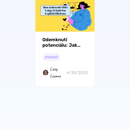
Odemknutí
potenciálu: Jak
přepsat PDF
pomocí nástrojů
znalost
umělé inteligence
Lizzy
4/30/2025
Lozano