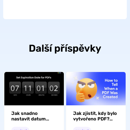
Další příspěvky
Jak snadno
Jak zjistit, kdy bylo
nastavit datum
vytvořeno PDF?
vypršení platnosti
Volné cesty
pro PDF: Snadné