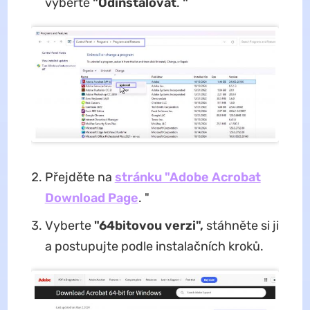
vyberte
"Odinstalovat
.
"
Přejděte na
stránku "Adobe Acrobat
Download Page
. "
Vyberte
"64bitovou verzi",
stáhněte si ji
a postupujte podle instalačních kroků.