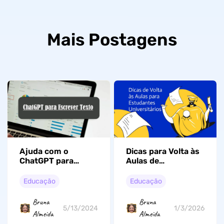
Mais Postagens
Ajuda com o
Dicas para Volta às
ChatGPT para
Aulas de
Escrever Textos,
Universitário 2026
Artigos ou
Educação
Educação
Redações do
Universitário
Bruna
Bruna
5/13/2024
1/3/2026
Almeida
Almeida