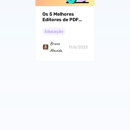
Os 5 Melhores
Editores de PDF
Gratuitos para
Estudantes (100%
Educação
Gratuitos)
Bruna
11/6/2023
Almeida