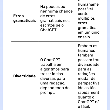
humanamente
Há poucas ou
possível
nenhuma chance
conter
Erros
de erros
múltiplos
gramaticais
gramaticais nos
erros
escritos pelo
gramaticais
ChatGPT.
em um único
ensaio.
Embora os
humanos
também
O ChatGPT
possam trazer
trabalha em
diversidade
algoritmos para
para as
trazer ideias
redações,
Diversidade
diversas para
mudar de
uma redação,
perspectivas e
dependendo do
ideias tão
prompt.
rapidamente
quanto o
ChatGPT não
é fácil.