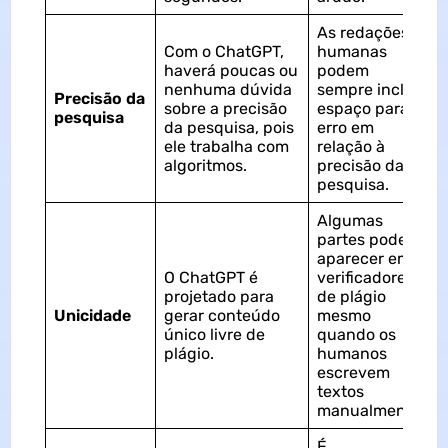
As redações
Com o ChatGPT,
humanas
haverá poucas ou
podem
nenhuma dúvida
sempre incluir
Precisão da
sobre a precisão
espaço para
pesquisa
da pesquisa, pois
erro em
ele trabalha com
relação à
algoritmos.
precisão da
pesquisa.
Algumas
partes podem
aparecer em
O ChatGPT é
verificadores
projetado para
de plágio
Unicidade
gerar conteúdo
mesmo
único livre de
quando os
plágio.
humanos
escrevem
textos
manualmente.
É