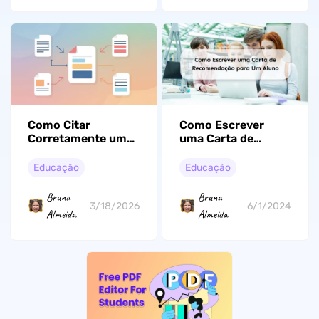
Como Citar
Como Escrever
Corretamente um
uma Carta de
Artigo Acadêmico:
Recomendação
Um Guia Prático
para Um Aluno:
Educação
Educação
Aprenda com
Exemplos
Bruna
Bruna
3/18/2026
6/1/2024
Almeida
Almeida