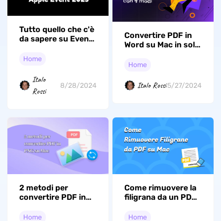
Tutto quello che c'è
Convertire PDF in
da sapere su Eventi
Word su Mac in soli
Apple
due passaggi
Home
Home
Italo
Italo Rossi
8/28/2024
5/27/2024
Rossi
2 metodi per
Come rimuovere la
convertire PDF in
filigrana da un PDF
PNG su Mac
su Mac senza
danneggiarlo
Home
Home