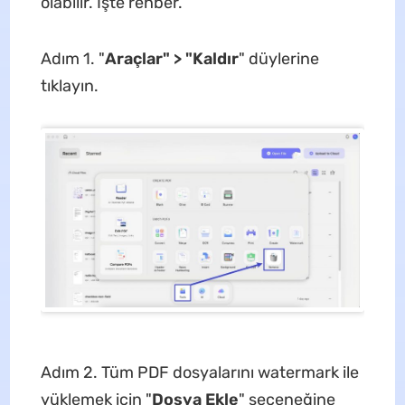
olabilir. İşte rehber.
Adım 1. "
Araçlar" > "Kaldır
" düylerine
tıklayın.
Adım 2. Tüm PDF dosyalarını watermark ile
yüklemek için "
Dosya Ekle
" seçeneğine