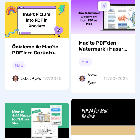
Mac'te PDF'den
Önizleme ile Mac'te
Watermark'ı Hasar
PDF'lere Görüntü
Olmadan Nasıl
Nasıl Eklenir: Basit
Kaldırılır
Mac
ve Kolay
Mac
Trkan
Trkan Aydin
11/7/2025
12/30/2025
Aydin