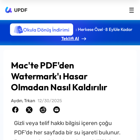
UPDF
Okula Dönüş İndirimi
: Herkese Özel · 8 Eylüle Kadar
Teklifi Al
Mac'te PDF'den
Watermark'ı Hasar
Olmadan Nasıl Kaldırılır
Aydın, Trkan
12/30/2025
Gizli veya telif hakkı bilgisi içeren çoğu
PDF'de her sayfada bir su işareti bulunur.