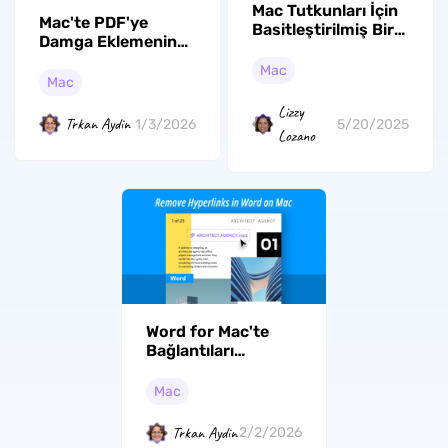
Mac Tutkunları İçin
Mac'te PDF'ye
Basitleştirilmiş Bir
Damga Eklemenin
PDF Aracı olan
En İyi Yolu [2026
PDF24 for Mac
Mac
Kılavuzu]
Mac
Lizzy
Trkan Aydin
1/3/2026
5/20/2025
Lozano
Word for Mac'te
Bağlantıları
Kaldırmak İçin
Basitleştirilmiş
Mac
İşlemler
Trkan Aydin
2/2/2026