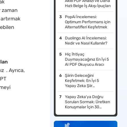
Akıllı PDF Analizi ve Daha
ak
Hızlı Belge İş Akışı İpuçları
er zaman
PopAi İncelemesi:
i artırmak
Optimum Performans için
yebilen
Alternatifleri Keşfetmek
Duolingo AI İncelemesi:
Nedir ve Nasıl Kullanılır?
Hiç İhtiyaç
Duymayacağınız En İyi 5
lan
AI PDF Okuyucu Aracı
z . Ayrıca,
Şiirin Geleceğini
GPT
Keşfetmek: En İyi 5
Yapay Zeka Şiir
rmeyi
Oluşturucu
Yapay Zeka'ya Doğru
Soruları Sormak: Üretken
Konuşmalar İçin 30
Yaratıcı İpucu