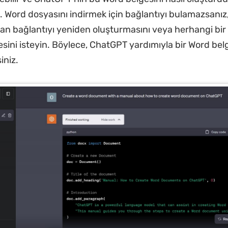
iz. Word dosyasını indirmek için bağlantıyı bulamazsanı
an bağlantıyı yeniden oluşturmasını veya herhangi bi
sini isteyin. Böylece, ChatGPT yardımıyla bir Word bel
iniz.