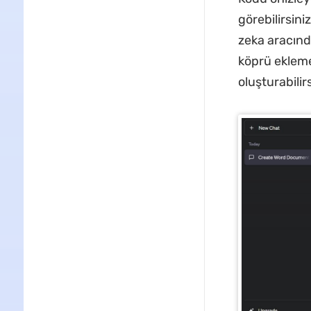
görebilirsin
zeka aracınd
köprü ekleme
oluşturabilirs