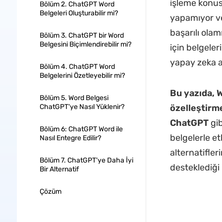
işleme konusu
Bölüm 2. ChatGPT Word
Belgeleri Oluşturabilir mi?
yapamıyor ve
başarılı olam
Bölüm 3. ChatGPT bir Word
Belgesini Biçimlendirebilir mi?
için belgeler
yapay zeka ar
Bölüm 4. ChatGPT Word
Belgelerini Özetleyebilir mi?
Bu yazıda, W
Bölüm 5. Word Belgesi
ChatGPT'ye Nasıl Yüklenir?
özelleştirm
ChatGPT
gib
Bölüm 6: ChatGPT Word ile
belgelerle et
Nasıl Entegre Edilir?
alternatifler
Bölüm 7. ChatGPT'ye Daha İyi
desteklediği
Bir Alternatif
Çözüm