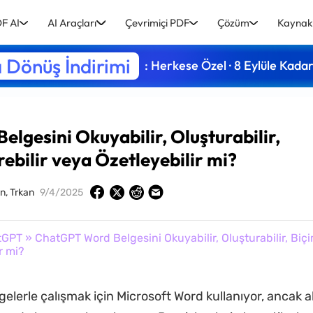
F AI
AI Araçları
Çevrimiçi PDF
Çözüm
Kaynak
 Dönüş İndirimi
: Herkese Özel · 8 Eylüle Kada
lgesini Okuyabilir, Oluşturabilir,
ebilir veya Özetleyebilir mi?
n, Trkan
9/4/2025
tGPT
» ChatGPT Word Belgesini Okuyabilir, Oluşturabilir, Biçi
r mi?
gelerle çalışmak için Microsoft Word kullanıyor, ancak ak