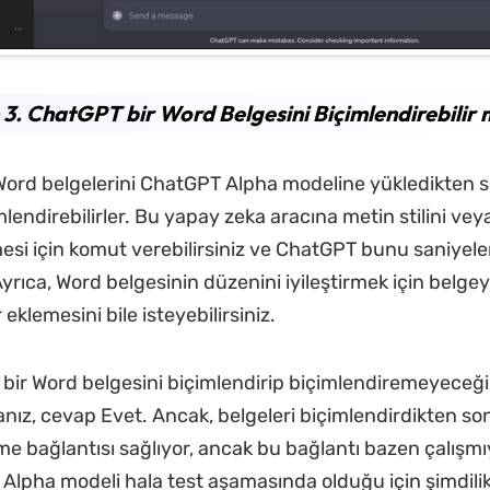
3. ChatGPT bir Word Belgesini Biçimlendirebilir 
, Word belgelerini ChatGPT Alpha modeline yükledikten 
mlendirebilirler. Bu yapay zeka aracına metin stilini v
esi için komut verebilirsiniz ve ChatGPT bunu saniyele
yrıca, Word belgesinin düzenini iyileştirmek için belge
 eklemesini bile isteyebilirsiniz.
bir Word belgesini biçimlendirip biçimlendiremeyeceği
ız, cevap Evet. Ancak, belgeleri biçimlendirdikten s
rme bağlantısı sağlıyor, ancak bu bağlantı bazen çalışmı
Alpha modeli hala test aşamasında olduğu için şimdili