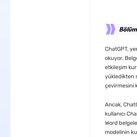
Bölüm 
ChatGPT, yen
okuyor. Belg
etkileşim kur
yükledikten 
çevirmesini k
Ancak, ChatG
kullanıcı Ch
Word belgele
modelinin kull