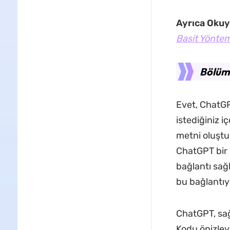
Ayrıca Okuy
Basit Yöntem
Bölüm 
Evet, ChatGPT
istediğiniz 
metni oluştu
ChatGPT bir 
bağlantı sağl
bu bağlantıy
ChatGPT, sağl
Kodu önizley