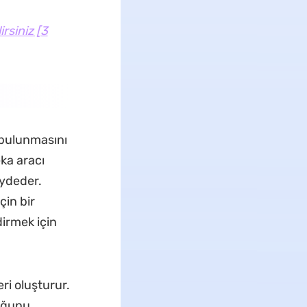
rsiniz [3
e bulunmasını
ka aracı
aydeder.
çin bir
dirmek için
ri oluşturur.
duğunu