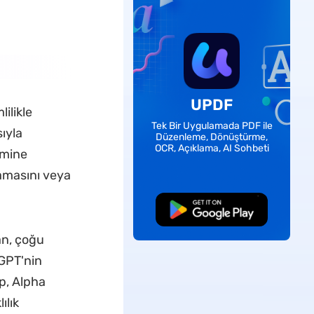
UPDF
ilikle
Tek Bir Uygulamada PDF ile
ıyla
Düzenleme, Dönüştürme,
OCR, Açıklama, AI Sohbeti
emine
lamasını veya
Ücretsiz İndirme
an, çoğu
tGPT'nin
p, Alpha
ılık