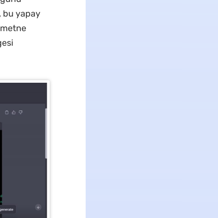
z, bu yapay
r metne
gesi