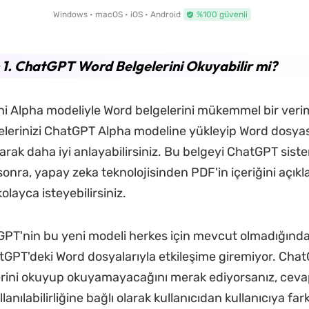
Windows • macOS • iOS • Android
%100 güvenli
1. ChatGPT Word Belgelerini Okuyabilir mi?
i Alpha modeliyle Word belgelerini mükemmel bir veriml
elerinizi ChatGPT Alpha modeline yükleyip Word dosyas
arak daha iyi anlayabilirsiniz. Bu belgeyi ChatGPT sist
sonra, yapay zeka teknolojisinden PDF'in içeriğini açık
olayca isteyebilirsiniz.
PT'nin bu yeni modeli herkes için mevcut olmadığınd
atGPT'deki Word dosyalarıyla etkileşime giremiyor. Cha
rini okuyup okuyamayacağını merak ediyorsanız, ceva
anılabilirliğine bağlı olarak kullanıcıdan kullanıcıya farkl