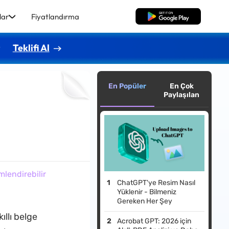
lar
Fiyatlandırma
Ücretsiz İndirme
r
Teklifi Al
En Popüler
En Çok
Paylaşılan
mlendirebilir
ChatGPT'ye Resim Nasıl
Yüklenir - Bilmeniz
Gereken Her Şey
ıllı belge
Acrobat GPT: 2026 için