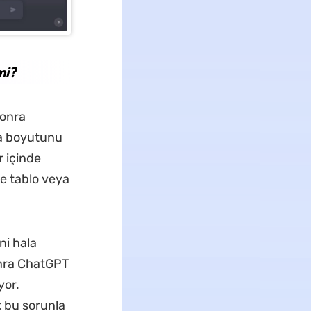
mi?
sonra
eya boyutunu
r içinde
ye tablo veya
ni hala
onra ChatGPT
yor.
k bu sorunla