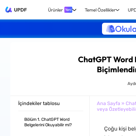
UPDF
Ürünler
Temel Özellikler
UPD
Yeni
Okula
ChatGPT Word Be
Biçimlendir
Aydı
İçindekiler tablosu
Ana Sayfa
»
Cha
veya Özetleyebili
Bölüm 1. ChatGPT Word
Belgelerini Okuyabilir mi?
Çoğu kişi bel