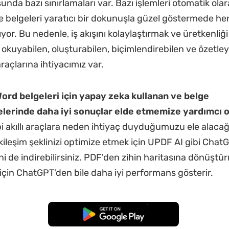
nda bazı sınırlamaları var. Bazı işlemleri otomatik olar
 belgeleri yaratıcı bir dokunuşla güzel göstermede h
ıyor. Bu nedenle, iş akışını kolaylaştırmak ve üretkenliğ
i okuyabilen, oluşturabilen, biçimlendirebilen ve özetle
açlarına ihtiyacımız var.
ord belgeleri için yapay zeka kullanan ve belge
elerinde daha iyi sonuçlar elde etmemize yardımcı o
i akıllı araçlara neden ihtiyaç duyduğumuzu ele alacağı
kileşim şeklinizi optimize etmek için UPDF AI gibi Chat
ini de indirebilirsiniz. PDF'den zihin haritasına dönüştü
 için ChatGPT'den bile daha iyi performans gösterir.
Ücretsiz İndirme