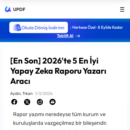
UPDF
Okula Dönüş İndirimi
: Herkese Özel · 8 Eylüle Kadar
Teklifi Al
[En Son] 2026'te 5 En İyi
Yapay Zeka Raporu Yazarı
Aracı
Aydın, Trkan
1/3/2026
Rapor yazımı neredeyse tüm kurum ve
kuruluşlarda vazgeçilmez bir bileşendir.