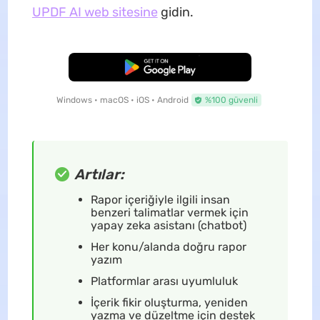
UPDF AI web sitesine
gidin.
Ücretsiz İndirme
Windows • macOS • iOS • Android
%100 güvenli
Artılar:
Rapor içeriğiyle ilgili insan
benzeri talimatlar vermek için
yapay zeka asistanı (chatbot)
Her konu/alanda doğru rapor
yazım
Platformlar arası uyumluluk
İçerik fikir oluşturma, yeniden
yazma ve düzeltme için destek