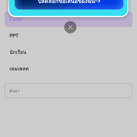
ปลดล็อกข้อเสนอของฉัน
เครื่องมือ AI
Excel
PPT
นักเรียน
เทมเพลต