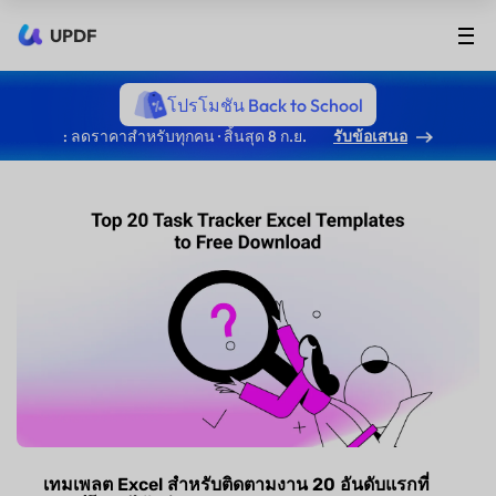
UPDF
โปรโมชัน Back to School
: ลดราคาสำหรับทุกคน · สิ้นสุด 8 ก.ย.
รับข้อเสนอ
เทมเพลต Excel สำหรับติดตามงาน 20 อันดับแรกที่