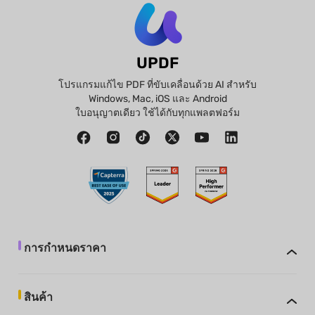
UPDF
โปรแกรมแก้ไข PDF ที่ขับเคลื่อนด้วย AI สำหรับ
Windows, Mac, iOS และ Android
ใบอนุญาตเดียว ใช้ได้กับทุกแพลตฟอร์ม
การกำหนดราคา
สินค้า