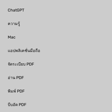
ChatGPT
ความรู้
Mac
แอปพลิเคชั่นมือถือ
จัดระเบียบ PDF
อ่าน PDF
พิมพ์ PDF
บีบอัด PDF