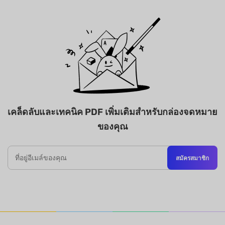
เคล็ดลับและเทคนิค PDF เพิ่มเติมสำหรับกล่องจดหมาย
ของคุณ
สมัครสมาชิก