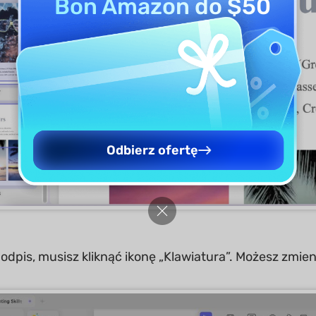
Bon Amazon do $50
Odbierz ofertę
dpis, musisz kliknąć ikonę „Klawiatura”. Możesz zmienić