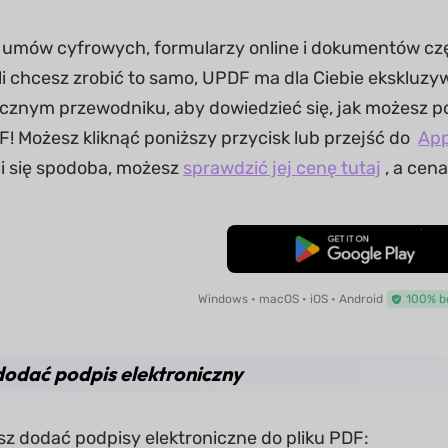
umów cyfrowych, formularzy online i dokumentów częs
li chcesz zrobić to samo, UPDF ma dla Ciebie ekskluz
cznym przewodniku, aby dowiedzieć się, jak możesz p
 Możesz kliknąć poniższy przycisk lub przejść do
App
Ci się spodoba, możesz
sprawdzić jej cenę tutaj
, a cena
Pobierz za darmo
Windows • macOS • iOS • Android
100% b
 dodać podpis elektroniczny
sz dodać podpisy elektroniczne do pliku PDF: