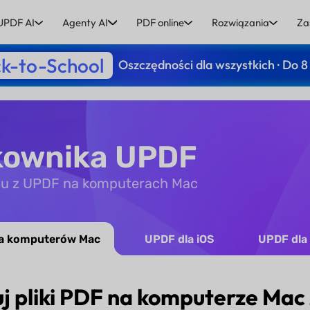
UPDF AI
Agenty AI
PDF online
Rozwiązania
Za
k-to-School
Oszczędności dla wszystkich · Do 8
tkownika UPDF
aniu z UPDF na komputerach Mac
a komputerów Mac
UPDF dla iOS
UPDF dla
uj pliki PDF na komputerze Ma