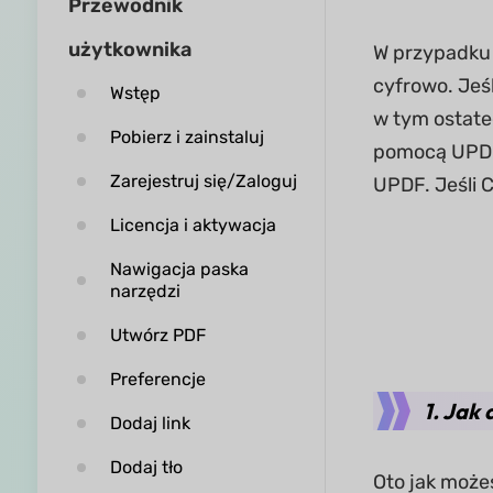
Przewodnik
użytkownika
W przypadku 
cyfrowo. Jeś
Wstęp
w tym ostate
Pobierz i zainstaluj
pomocą UPDF!
Zarejestruj się/Zaloguj
UPDF. Jeśli 
Licencja i aktywacja
Nawigacja paska
narzędzi
Utwórz PDF
Preferencje
1. Jak
Dodaj link
Dodaj tło
Oto jak może