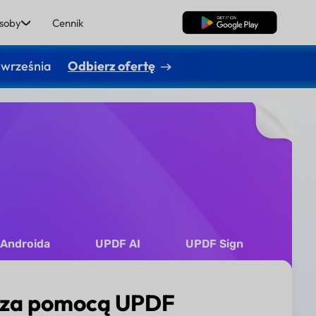
soby
Cennik
Pobierz za darmo
 września
Odbierz ofertę
 Androida
UPDF AI
UPDF Sign
c za pomocą UPDF