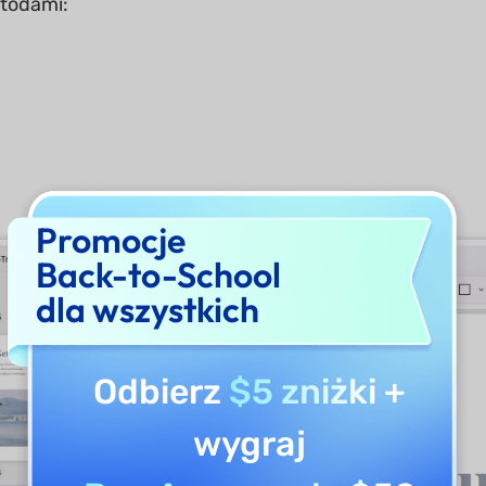
todami:
Promocje
Back-to-School
dla wszystkich
Odbierz
$5 zniżki
+
wygraj