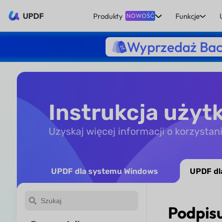
UPDF
Produkty
Funkcje
NOWOŚĆ
Wyprzedaż Bac
Instrukcja uży
Uzyskaj więcej informacji o korzyst
UPDF dla systemu Windows
UPDF dl
Podpis