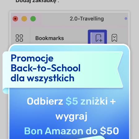
Dodaj zakładkę
.
Promocje
Back-to-School
dla wszystkich
Odbierz
$5 zniżki
+
wygraj
Bon Amazon do $50