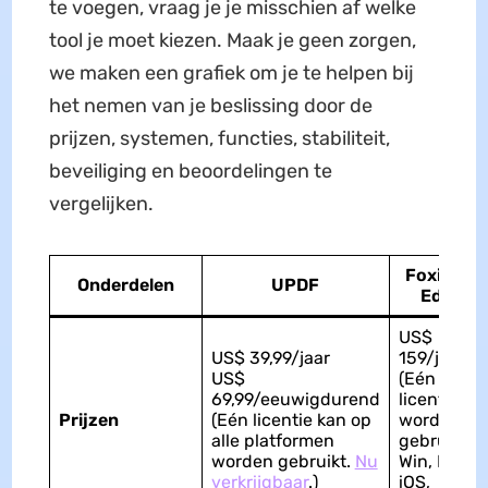
te voegen, vraag je je misschien af welke
tool je moet kiezen. Maak je geen zorgen,
we maken een grafiek om je te helpen bij
het nemen van je beslissing door de
prijzen, systemen, functies, stabiliteit,
beveiliging en beoordelingen te
vergelijken.
Foxit PD
Onderdelen
UPDF
Editor
US$
US$ 39,99/jaar
159/jaar
US$
(Eén
69,99/eeuwigdurend
licentie ka
Prijzen
(Eén licentie kan op
worden
alle platformen
gebruikt o
worden gebruikt.
Nu
Win, Mac,
verkrijgbaar
.)
iOS,