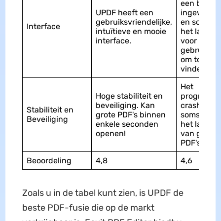
een beetje
UPDF heeft een
ingewikkel
gebruiksvriendelijke,
en soms is
Interface
intuïtieve en mooie
het lastig
interface.
voor
gebruikers
om tools te
vinden.
Het
Hoge stabiliteit en
programm
beveiliging. Kan
crasht
Stabiliteit en
grote PDF's binnen
soms bij
Beveiliging
enkele seconden
het laden
openen!
van grote
PDF's.
Beoordeling
4,8
4,6
Zoals u in de tabel kunt zien, is UPDF de
beste PDF-fusie die op de markt