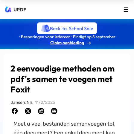
UPDF
Back-to-School Sale
: Besparingen voor iedereen · Eindigt op 8 september
Claim aanbieding
2 eenvoudige methoden om
pdf's samen te voegen met
Foxit
Jansen, Nls
11/2/2025
Moet u veel bestanden samenvoegen tot
één document? Een enkel document kan