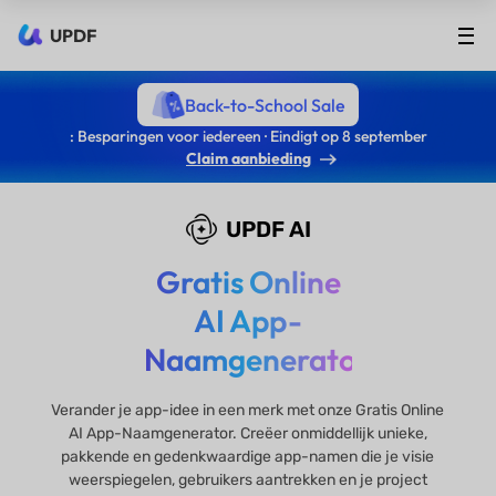
UPDF
Back-to-School Sale
: Besparingen voor iedereen · Eindigt op 8 september
Claim aanbieding
UPDF AI
Gratis Online
AI App-
Naamgenerator
Verander je app-idee in een merk met onze Gratis Online
AI App-Naamgenerator. Creëer onmiddellijk unieke,
pakkende en gedenkwaardige app-namen die je visie
weerspiegelen, gebruikers aantrekken en je project