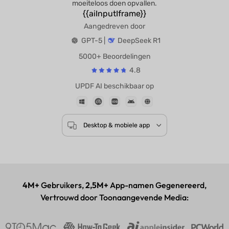
moeiteloos doen opvallen.
{{aiInputIframe}}
Aangedreven door
GPT-5 |
DeepSeek R1
5000+ Beoordelingen
4.8
UPDF AI beschikbaar op
Desktop & mobiele app
4M+
Gebruikers,
2,5M+
App-namen Gegenereerd,
Vertrouwd door Toonaangevende Media: