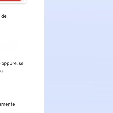
 del
o oppure, se
ta
icemente