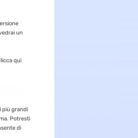
versione
 vedrai un
licca qui
i più grandi
ima. Potresti
nsente di