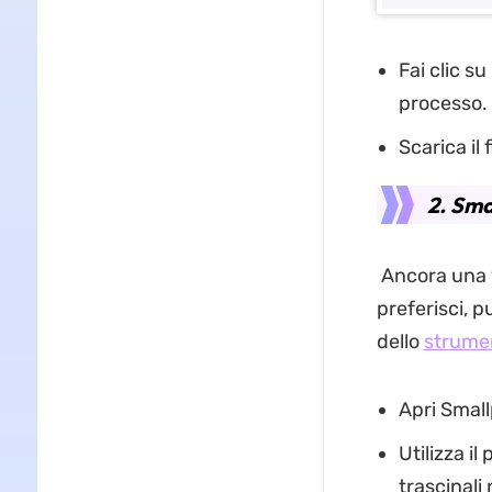
Fai clic s
processo.
Scarica il
2. Sma
Ancora una v
preferisci, 
dello
strumen
Apri Small
Utilizza il
trascinali