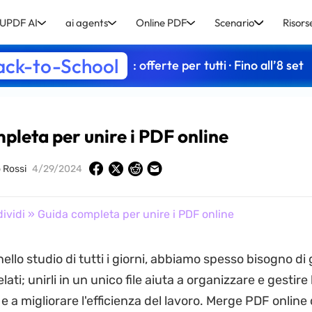
UPDF AI
ai agents
Online PDF
Scenario
Risors
ack-to-School
: offerte per tutti · Fino all’8 set
pleta per unire i PDF online
o Rossi
4/29/2024
dividi
» Guida completa per unire i PDF online
nello studio di tutti i giorni, abbiamo spesso bisogno di 
lati; unirli in un unico file aiuta a organizzare e gestire 
e a migliorare l'efficienza del lavoro. Merge PDF online