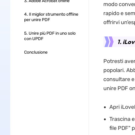
3. Adobe Acrobat online
modo convenie
rapido e sem
4. Il miglior strumento offline
per unire PDF
offrirvi un'
5. Unire più PDF in uno solo
con UPDF
1. iLo
Conclusione
Potresti aver
popolari. Abb
consultare e 
unire PDF on
Apri iLove
Trascina e 
file PDF" p