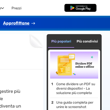
e
Prezzi
Download Gratis
Approfittane
Più popolari
Più condivisi
Come dividere un PDF su
diversi dispositivi - La
gestire più
soluzione più completa
le
Una guida completa per
 diventa un
unire le screenshot