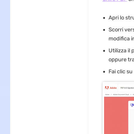
Apri lo st
Scorri ver
modifica i
Utilizza il
oppure tra
Fai clic s