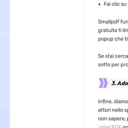
Fai clic su
Smallpdf fun
gratuita ti l
popup che ti
Se stai cerca
sotto per pro
3. Ado
Infine, diam
attori nello 
non sapere, 
unire PDF
on