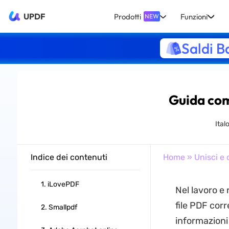
UPDF
Prodotti
Funzioni
NEW
Saldi B
Guida com
Ital
Indice dei contenuti
Home
»
Unisci e 
1. iLovePDF
Nel lavoro e 
file PDF corre
2. Smallpdf
informazioni 