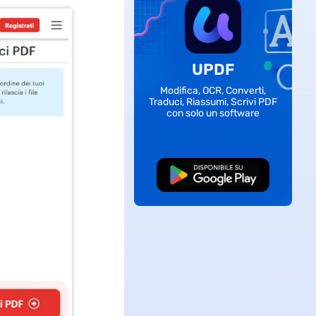
UPDF
Modifica, OCR, Converti,
Traduci, Riassumi, Scrivi PDF
con solo un software
Download Gratis