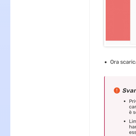
Ora scarica 
Svan
Pri
car
è s
Lim
han
ess