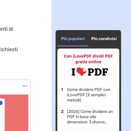
nti di
Più popolari
Più condivisi
richiesti
Come dividere PDF con
iLovePDF (2 semplici
metodi)
[2026] Come dividere un
PDF in base alle
dimensioni: 3 diversi
scenari e le relative