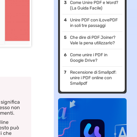
soluzioni
Come Unire PDF e Word?
(La Guida Facile)
Unire PDF con iLovePDF
in soli tre passaggi
Che dire di PDF Joiner?
Vale la pena utilizzarlo?
Come unire i PDF in
Google Drive?
Recensione di Smallpdf:
unire i PDF online con
Smallpdf
significa
pesso non
umenti.
line
uesto può
i che