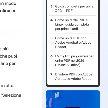
e in modo
Guida completa per unire
online
per
JPG in PDF
Come unire file PDF su
Linux: guida completa
per principianti
Come unire PDF con
Adobe Acrobat e Adobe
Reader
e più
che puoi
I 5 migliori programmi per
unire PDF nel 2026
zarlo per
(Online & Offline)
Dividere PDF con Adobe
Acrobat e Adobe Reader
in alto.
u "Seleziona