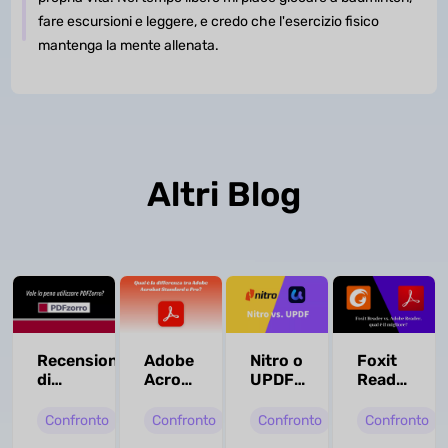
fare escursioni e leggere, e credo che l'esercizio fisico
mantenga la mente allenata.
Altri Blog
Recensione
Adobe
Nitro o
Foxit
di
Acrobat
UPDF,
Reader
PDFzorro
Standard
quale
o
-
vs
è
Adobe
Confronto
Confronto
Confronto
Confronto
caratteristiche,
Pro:
meglio?
Reader,