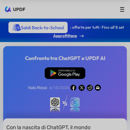
UPDF
Saldi Back-to-School
: offerte per tutti · Fino all’8 set
Approfittane
Confronto tra ChatGPT e UPDF AI
Download Gratis
Italo Rossi
6/13/2025
Con la nascita di ChatGPT, il mondo