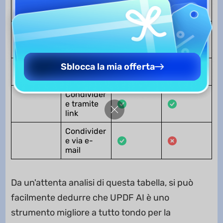
Annotare il
testo
Protezione
con
password
Sblocca la mia offerta
Condivisio
Copiare il
ne
testo
Condivider
e tramite
link
Condivider
e via e-
mail
Da un'attenta analisi di questa tabella, si può
facilmente dedurre che UPDF AI è uno
strumento migliore a tutto tondo per la