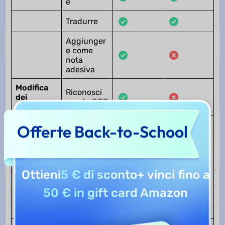
e
Tradurre
Aggiunger
e come
nota
adesiva
Modifica
Riconosci
dei
mento OCR
contenuti
Modifica
Offerte Back-to-School
del
contenuto
attuale del
PDF
Ottieni
5 € di sconto
+ vinci fino a
Aggiunger
e testo,
50 € in gift card Amazon
immagini e
link