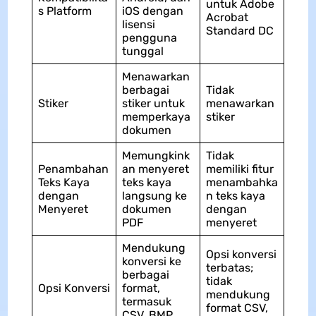
untuk Adobe
s Platform
iOS dengan
Acrobat
lisensi
Standard DC
pengguna
tunggal
Menawarkan
berbagai
Tidak
Stiker
stiker untuk
menawarkan
memperkaya
stiker
dokumen
Memungkink
Tidak
Penambahan
an menyeret
memiliki fitur
Teks Kaya
teks kaya
menambahka
dengan
langsung ke
n teks kaya
Menyeret
dokumen
dengan
PDF
menyeret
Mendukung
Opsi konversi
konversi ke
terbatas;
berbagai
tidak
Opsi Konversi
format,
mendukung
termasuk
format CSV,
CSV, BMP,