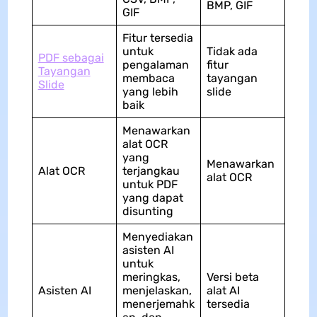
BMP, GIF
GIF
Fitur tersedia
untuk
Tidak ada
PDF sebagai
pengalaman
fitur
Tayangan
membaca
tayangan
Slide
yang lebih
slide
baik
Menawarkan
alat OCR
yang
Menawarkan
Alat OCR
terjangkau
alat OCR
untuk PDF
yang dapat
disunting
Menyediakan
asisten AI
untuk
meringkas,
Versi beta
Asisten AI
menjelaskan,
alat AI
menerjemahk
tersedia