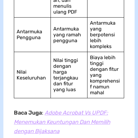
an, dan
menulis
ulang PDF
Antarmuka
Antarmuka
yang
Antarmuka
yang ramah
berpotensi
Pengguna
pengguna
lebih
kompleks
Biaya lebih
Nilai tinggi
tinggi
dengan
dengan fitur
Nilai
harga
yang
Keseluruhan
terjangkau
komprehensi
dan fitur
f namun
yang luas
mahal
Baca Juga
:
Adobe Acrobat Vs UPDF:
Menemukan Keuntungan Dan Memilih
dengan Bijaksana