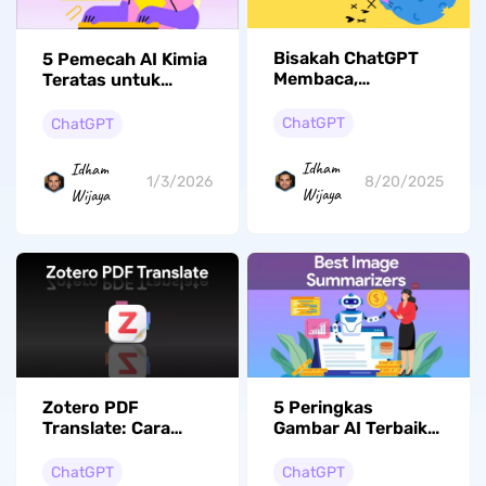
Bisakah ChatGPT
5 Pemecah AI Kimia
Membaca,
Teratas untuk
Membuat,
Siswa pada tahun
Memformat, atau
2026
ChatGPT
ChatGPT
Meringkas
Dokumen Word?
Idham
Idham
8/20/2025
1/3/2026
Wijaya
Wijaya
Zotero PDF
5 Peringkas
Translate: Cara
Gambar AI Terbaik
Menerjemahkan
untuk Dipilih
PDF Tanpa Plugin
ChatGPT
ChatGPT