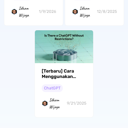
Idham
Idham
1/9/2026
12/8/2025
Wijaya
Wijaya
[Terbaru] Cara
Menggunakan
ChatGPT Tanpa
Batasan: Panduan
ChatGPT
Lengkap dengan
Contoh
Idham
9/21/2025
Wijaya