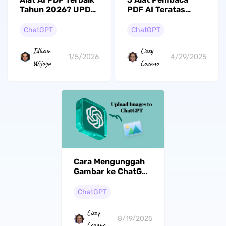
Tahun 2026? UPDF
PDF AI Teratas
AI Menetapkan
yang Akan Anda
Standar!
Butuhkan
ChatGPT
ChatGPT
Idham
Lizzy
1/5/2026
4/29/2025
Wijaya
Lozano
Cara Mengunggah
Gambar ke ChatGPT
—Semua yang Perlu
Anda Ketahui
ChatGPT
Lizzy
8/19/2025
Lozano