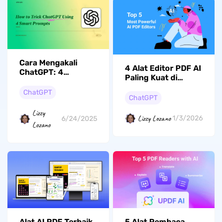
Cara Mengakali
4 Alat Editor PDF AI
ChatGPT: 4
Paling Kuat di
Petunjuk Cerdas
Tahun 2026 (Online
ChatGPT
dan Offline)
ChatGPT
Lizzy
Lizzy Lozano
1/3/2026
6/24/2025
Lozano
Alat AI PDF Terbaik
5 Alat Pembaca