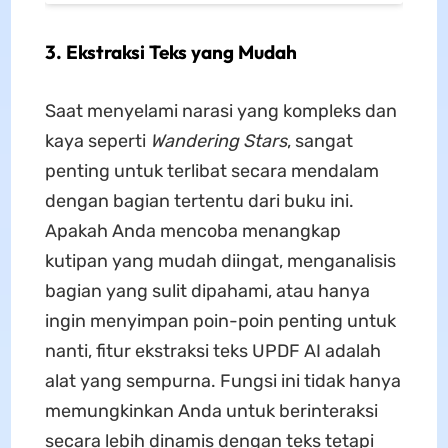
3. Ekstraksi Teks yang Mudah
Saat menyelami narasi yang kompleks dan
kaya seperti
Wandering Stars
, sangat
penting untuk terlibat secara mendalam
dengan bagian tertentu dari buku ini.
Apakah Anda mencoba menangkap
kutipan yang mudah diingat, menganalisis
bagian yang sulit dipahami, atau hanya
ingin menyimpan poin-poin penting untuk
nanti, fitur ekstraksi teks UPDF AI adalah
alat yang sempurna. Fungsi ini tidak hanya
memungkinkan Anda untuk berinteraksi
secara lebih dinamis dengan teks tetapi