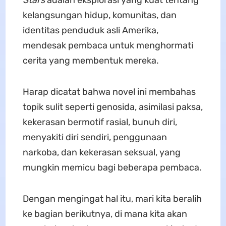
Stars
adalah eksplorasi yang kuat tentang
kelangsungan hidup, komunitas, dan
identitas penduduk asli Amerika,
mendesak pembaca untuk menghormati
cerita yang membentuk mereka.
Harap dicatat bahwa novel ini membahas
topik sulit seperti genosida, asimilasi paksa,
kekerasan bermotif rasial, bunuh diri,
menyakiti diri sendiri, penggunaan
narkoba, dan kekerasan seksual, yang
mungkin memicu bagi beberapa pembaca.
Dengan mengingat hal itu, mari kita beralih
ke bagian berikutnya, di mana kita akan