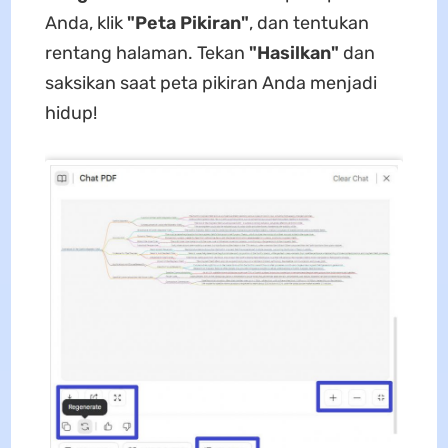
Anda, klik
"Peta Pikiran"
, dan tentukan
rentang halaman. Tekan
"Hasilkan"
dan
saksikan saat peta pikiran Anda menjadi
hidup!