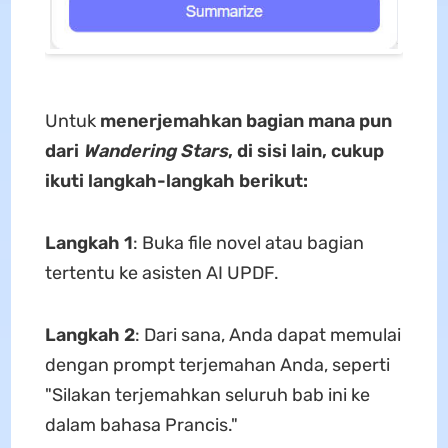
Untuk
menerjemahkan bagian mana pun
dari
Wandering Stars
, di sisi lain, cukup
ikuti langkah-langkah berikut:
Langkah 1
: Buka file novel atau bagian
tertentu ke asisten AI UPDF.
Langkah 2
: Dari sana, Anda dapat memulai
dengan prompt terjemahan Anda, seperti
"Silakan terjemahkan seluruh bab ini ke
dalam bahasa Prancis."