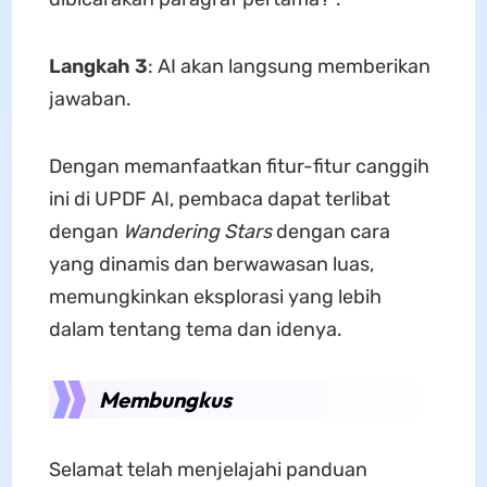
Langkah 3
: AI akan langsung memberikan
jawaban.
Dengan memanfaatkan fitur-fitur canggih
ini di UPDF AI, pembaca dapat terlibat
dengan
Wandering Stars
dengan cara
yang dinamis dan berwawasan luas,
memungkinkan eksplorasi yang lebih
dalam tentang tema dan idenya.
Membungkus
Selamat telah menjelajahi panduan