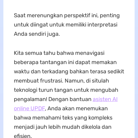
Saat merenungkan perspektif ini, penting
untuk diingat untuk memiliki interpretasi
Anda sendiri juga.
Kita semua tahu bahwa menavigasi
beberapa tantangan ini dapat memakan
waktu dan terkadang bahkan terasa sedikit
membuat frustrasi. Namun, di situlah
teknologi turun tangan untuk mengubah
pengalaman! Dengan bantuan
asisten AI
online UPDF
, Anda akan menemukan
bahwa memahami teks yang kompleks
menjadi jauh lebih mudah dikelola dan
efisien.