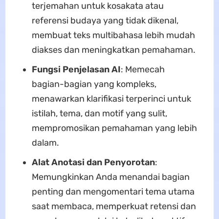
terjemahan untuk kosakata atau
referensi budaya yang tidak dikenal,
membuat teks multibahasa lebih mudah
diakses dan meningkatkan pemahaman.
Fungsi Penjelasan AI
: Memecah
bagian-bagian yang kompleks,
menawarkan klarifikasi terperinci untuk
istilah, tema, dan motif yang sulit,
mempromosikan pemahaman yang lebih
dalam.
Alat Anotasi dan Penyorotan
:
Memungkinkan Anda menandai bagian
penting dan mengomentari tema utama
saat membaca, memperkuat retensi dan