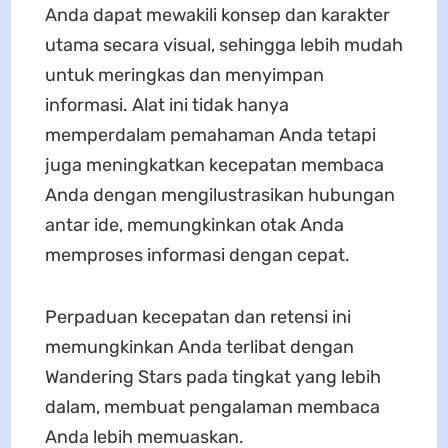
Anda dapat mewakili konsep dan karakter
utama secara visual, sehingga lebih mudah
untuk meringkas dan menyimpan
informasi. Alat ini tidak hanya
memperdalam pemahaman Anda tetapi
juga meningkatkan kecepatan membaca
Anda dengan mengilustrasikan hubungan
antar ide, memungkinkan otak Anda
memproses informasi dengan cepat.
Perpaduan kecepatan dan retensi ini
memungkinkan Anda terlibat dengan
Wandering Stars pada tingkat yang lebih
dalam, membuat pengalaman membaca
Anda lebih memuaskan.