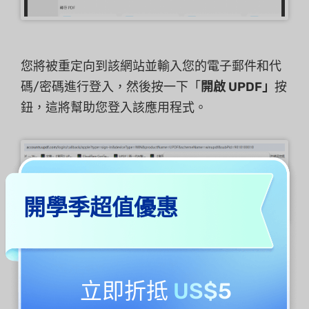
您將被重定向到該網站並輸入您的電子郵件和代
碼/密碼進行登入，然後按一下「
開啟 UPDF」
按
鈕，這將幫助您登入該應用程式。
開學季超值優惠
立即折抵
US$5
3. 如何設定密碼並使用密碼登入