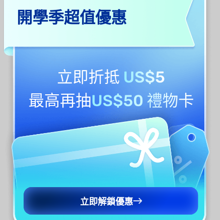
開學季超值優惠
如果您選擇此選項，則會壓平 PDF 的所有表單欄
位和註解，這可以避免讓其他使用者編輯或複製
資訊。
立即折抵
US$5
壓平浮水印
最高再抽
US$50 禮物卡
此選項將禁止使用者編輯、複製或刪除 PDF 文件
中的浮水印。
壓平裁剪頁面
裁剪 PDF 後，使用此選項壓平檔案將阻止其他人
存取和恢復裁剪的內容。
立即解鎖優惠