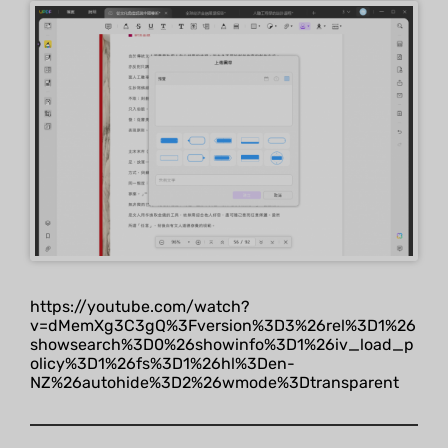
https://youtube.com/watch?
v=dMemXg3C3gQ%3Fversion%3D3%26rel%3D1%26
showsearch%3D0%26showinfo%3D1%26iv_load_p
olicy%3D1%26fs%3D1%26hl%3Den-
NZ%26autohide%3D2%26wmode%3Dtransparent