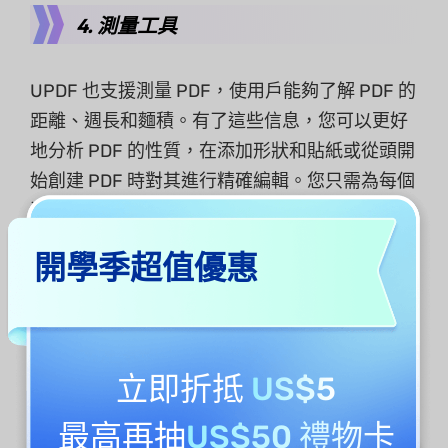
4. 測量工具
UPDF 也支援測量 PDF，使用戶能夠了解 PDF 的
距離、週長和麵積。有了這些信息，您可以更好
地分析 PDF 的性質，在添加形狀和貼紙或從頭開
始創建 PDF 時對其進行精確編輯。您只需為每個
潛在的 PDF 參數指派特定區域即可簡化編輯。
開學季超值優惠
以下是使用 UPDF 測量 PDF 的方法：
導航至「註釋」選單，然後選擇頂部工具列上的
最後一個圖示（測量刻度），然後將滑鼠懸停在
立即折抵
US$5
該圖示上以顯示以下選項：
最高再抽
US$50 禮物卡