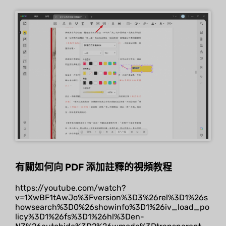
有關如何向 PDF 添加註釋的視頻教程
https://youtube.com/watch?
v=1XwBF1tAwJo%3Fversion%3D3%26rel%3D1%26s
howsearch%3D0%26showinfo%3D1%26iv_load_po
licy%3D1%26fs%3D1%26hl%3Den-