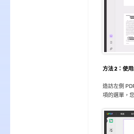
方法 2：使
造訪左側 P
項的選單，您