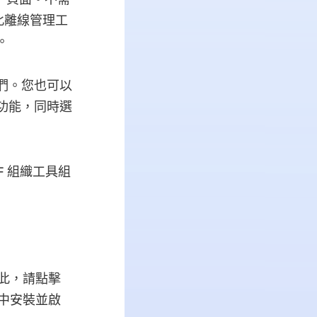
，此離線管理工
。
它們。您也可以
的功能，同時選
F 組織工具組
為此，請點擊
統中安裝並啟