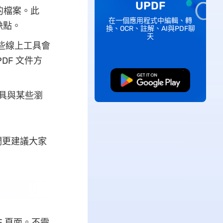
UPDF
的檔案。此
在一個應用程式中編輯、轉
缺點。
換、OCR、註解、AI與PDF聊
天
些線上工具會
DF 文件方
免費下載
工具與某些瀏
們更建議大家
F 頁面。不需