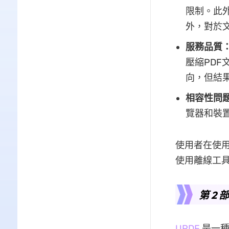
限制。此
外，對於
服務品質
壓縮PDF
向，但結
相容性問
覽器和裝置
使用者在使用
使用離線工具
第 2
UPDF
是一種