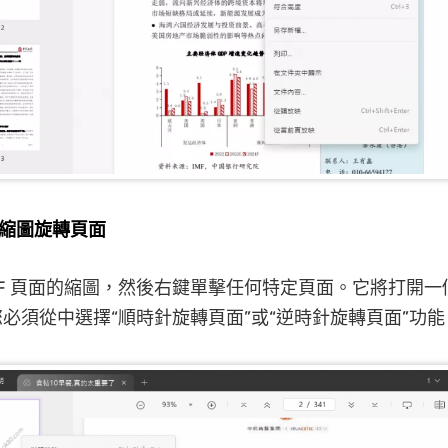
用縮圖旋轉頁面
DF 頁面的縮圖，然後右鍵單擊任何特定頁面。它將打開
必須從中選擇“順時針旋轉頁面”或“逆時針旋轉頁面”功能