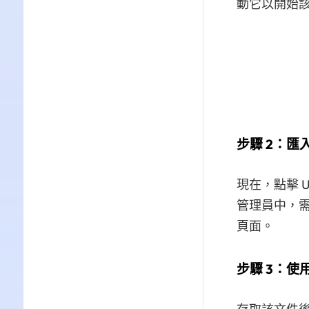
動它以開始
步驟 2：
現在，點擊 
管理員中，
頁面。
步驟 3：使