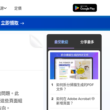
源
定價
免費下載
立即領取
最受歡迎
分享最多
如何拆分掃描生成的PDF
文件？
的問題。此
如何在 Adob​​e Acrobat 中
決這些頁面組
新增頁面？
方向。