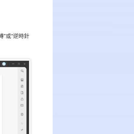
：
”或“逆時針