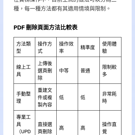
種，每一種方法都有其適用情境與限制。
PDF 刪除頁面方法比較表
方法類
操作方
操作效
使用體
精準度
型
式
率
驗
上傳後
線上工
限制較
選頁刪
中等
普通
具
多
除
重建文
手動整
非常耗
件或複
低
低
理
時
製內容
專業工
具
直接選
操作直
高
高
（UPD
頁刪除
覺