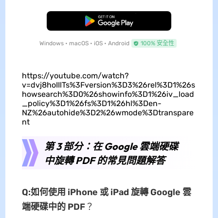
免費下載
Windows • macOS • iOS • Android
100% 安全性
https://youtube.com/watch?
v=dvj8hoIIlTs%3Fversion%3D3%26rel%3D1%26s
howsearch%3D0%26showinfo%3D1%26iv_load
_policy%3D1%26fs%3D1%26hl%3Den-
NZ%26autohide%3D2%26wmode%3Dtranspare
nt
第 3 部分：在 Google 雲端硬碟
中旋轉 PDF 的常見問題解答
Q:如何使用 iPhone 或 iPad 旋轉 Google 雲
端硬碟中的 PDF
？