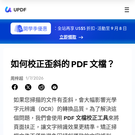
UPDF
開學季優惠
：全站再享 US$5 折扣 · 活動至 9 月 8 日
立即領取
如何校正歪斜的 PDF 文檔？
1/7/2026
周梓超
如果您掃描的文件有歪斜，會大幅影響光學
字元辨識（OCR）的轉換品質。為了解決這
個問題，我們會使用
PDF 文檔校正工具
來將
頁面扶正，讓文字辨識效果更精準。矯正掃