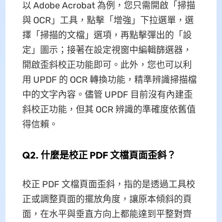
以 Adobe Acrobat 為例，您只需開啟「掃描
與 OCR」工具，點擊「增強」下拉選單，選
擇「掃描的文檔」選項，再點擊彈出的「設
定」圖示；接著在設定視窗中編輯篩選器，
開啟歪斜校正功能即可。此外，您也可以利
用 UPDF 的 OCR 轉換功能，精準辨識掃描檔
中的文字內容。儘管 UPDF 目前沒有內建歪
斜校正功能，但其 OCR 辨識的準確度依舊值
得信賴。
Q2. 什麼是校正 PDF 文檔頁面歪斜？
校正 PDF 文檔頁面歪斜，指的是透過工具校
正或調整頁面的擺放角度，讓原本傾斜的頁
面，在水平與垂直方向上都能達到平整對齊