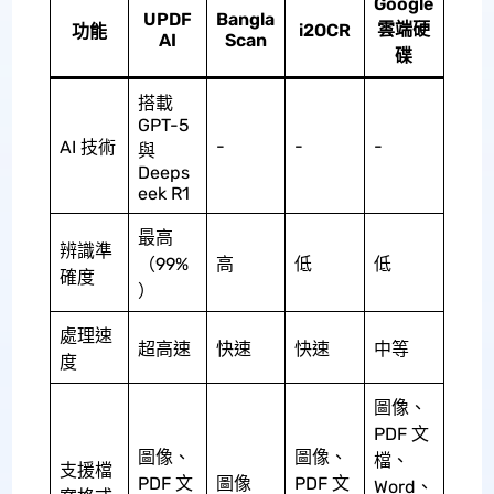
Google
UPDF
Bangla
雲端硬
i2OCR
功能
AI
Scan
碟
搭載
GPT-5
-
-
-
AI 技術
與
Deeps
eek R1
最高
辨識準
（99%
高
低
低
確度
）
處理速
超高速
快速
快速
中等
度
圖像、
PDF 文
圖像、
圖像、
檔、
支援檔
PDF 文
圖像
PDF 文
Word、