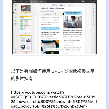
以下是有關如何使用 UPDF 從圖像複製文字
的影片指南：
https://youtube.com/watch?
v=SITJQS81FH0%3Fversion%3D3%26rel%3D1%
26showsearch%3D0%26showinfo%3D1%26iv_l
oad_policy%3D1%26fs%3D1%26hl%3Den-