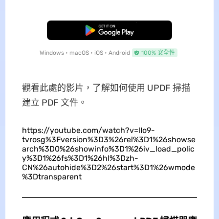
免費下載
Windows • macOS • iOS • Android
100% 安全性
觀看此處的影片，了解如何使用 UPDF 掃描
建立 PDF 文件。
https://youtube.com/watch?v=lIo9-
tvrosg%3Fversion%3D3%26rel%3D1%26showse
arch%3D0%26showinfo%3D1%26iv_load_polic
y%3D1%26fs%3D1%26hl%3Dzh-
CN%26autohide%3D2%26start%3D1%26wmode
%3Dtransparent