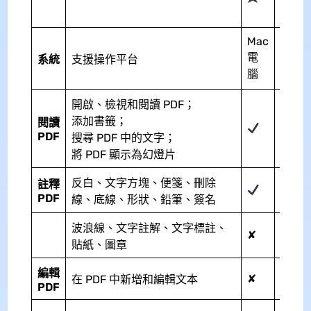
永久
Mac
Wind
電
系統
支援操作平台
Mac
腦
iOS
開啟、檢視和閱讀 PDF；
添加書籤；
閱讀
PDF
搜尋 PDF 中的文字；
將 PDF 顯示為幻燈片
反白、文字方塊、便箋、刪除
註釋
PDF
線、底線、形狀、鉛筆、簽名
波浪線、文字註解、文字標註、
✘
貼紙、圖章
編輯
✘
在 PDF 中新增和編輯文本
PDF