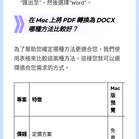
“匯出至”，然後選擇“Word”。
在 Mac 上將 PDF 轉換為 DOCX
哪種方法比較好？
為了幫助您確定哪種方法更適合您，我們使
用表格來比較這兩種方法。這樣您就可以選
擇適合您需求的方式。
Mac
版
UPDF
專案
特徵
預
覽
39.9
免
年
價錢
定價方案
費
69.9