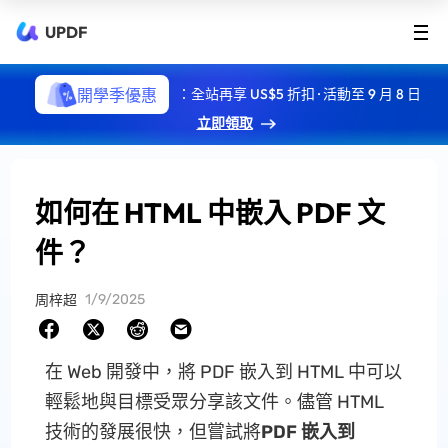
UPDF
開學季優惠
：全站再享 US$5 折扣 · 活動至 9 月 8 日
立即領取
如何在 HTML 中嵌入 PDF 文
件？
1/9/2025
周梓超
在 Web 開發中，將 PDF 嵌入到 HTML 中可以
輕鬆地與目標受眾分享該文件。儘管 HTML
技術的發展很快，但嘗試將
PDF 嵌入到